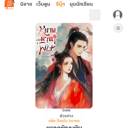
ข้ามไปยังเนื้อหาหลัก
นิยาย
เว็บตูน
อีบุ๊ก
มุมนักเขียน
โหลด
หยาด
ตัวอย่าง
พิรุณ
อดีต ปัจจุบัน อนาคต
พิษ