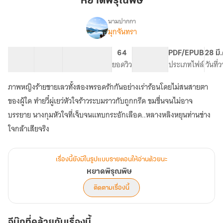
หยาดพิรุณพิษ
นามปากกา
มุกจันทรา
เรื่อง
หยาด
พิรุณ
44 ตอน
81.13K
288
64
PG ทั่วไป
PDF/EPUB
28 มี
พิษ
สารบัญ
จำนวนคำ
จำนวนหน้า (A5)
ยอดวิว
ระดับเนื้อหา
ประเภทไฟล์
วันที่
ภาพหญิงร้ายชายเลวทั้งสองพรอดรักกันอย่างเร่าร้อนโดยไม่สนสายตา
ของผู้ใด ทำยวี๋ผู่เยว่หัวใจร้าวระบมราวกับถูกกรีด ขมขื่นจนไม่อาจ
บรรยาย นางกุมหัวใจที่เจ็บจนแทบกระอักเลือด..หลางหลิงหยุนท่านช่าง
ใจกล้าเสียจริง
เรื่องนี้ยังมีในรูปแบบรายตอนให้อ่านด้วยนะ
หยาดพิรุณพิษ
ติดตามเรื่องนี้
อีบุ๊กที่คล้ายกับเรื่องนี้