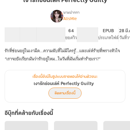
เงารักซ่อนเล่ห์ Perfectly Guilty
เล่ห์
Perfectly
นามปากกา
AlisMie
เรื่อง
Guilty
เงา
รัก
34 ตอน
98.3K
597
64
PG ทั่วไป
EPUB
28 มี
ซ่อน
สารบัญ
จำนวนคำ
จำนวนหน้า (A5)
ยอดวิว
ระดับเนื้อหา
ประเภทไฟล์
วันที่
เล่ห์
Perfectly
รักที่ซ่อนอยู่ในเงามืด...ความลับที่ไม่มีใครรู้...และเล่ห์ร้ายที่พรางหัวใจ
Guilty
“เราจะยังเรียกมันว่ารักอยู่ไหม…ในวันที่มันเริ่มทำร้ายเรา?”
เรื่องนี้ยังมีในรูปแบบรายตอนให้อ่านด้วยนะ
เงารักซ่อนเล่ห์ Perfectly Guilty
ติดตามเรื่องนี้
อีบุ๊กที่คล้ายกับเรื่องนี้