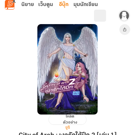
ข้ามไปยังเนื้อหาหลัก
นิยาย
เว็บตูน
อีบุ๊ก
มุมนักเขียน
โหลด
City
ตัวอย่าง
of
ยูริ
Arch