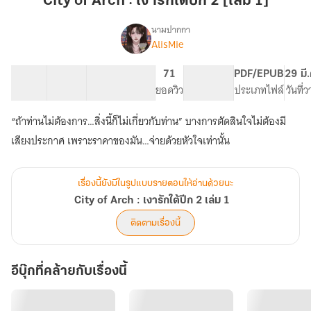
City of Arch : เงารักใต้ปีก 2 [เล่ม 1]
:
เงา
นามปากกา
AlisMie
City
รัก
เรื่อง
of
ใต้
Arch
20 ตอน
57.98K
352
71
PG ทั่วไป
PDF/EPUB
29 มี
ปีก
:
สารบัญ
จำนวนคำ
จำนวนหน้า (A5)
ยอดวิว
ระดับเนื้อหา
ประเภทไฟล์
วันที่
2
เงา
[เล่ม
รัก
“ถ้าท่านไม่ต้องการ…สิ่งนี้ก็ไม่เกี่ยวกับท่าน” บางการตัดสินใจไม่ต้องมี
ใต้
1]
เสียงประกาศ เพราะราคาของมัน…จ่ายด้วยหัวใจเท่านั้น
ปีก
2
เล่ม
1
เรื่องนี้ยังมีในรูปแบบรายตอนให้อ่านด้วยนะ
City of Arch : เงารักใต้ปีก 2 เล่ม 1
ติดตามเรื่องนี้
อีบุ๊กที่คล้ายกับเรื่องนี้