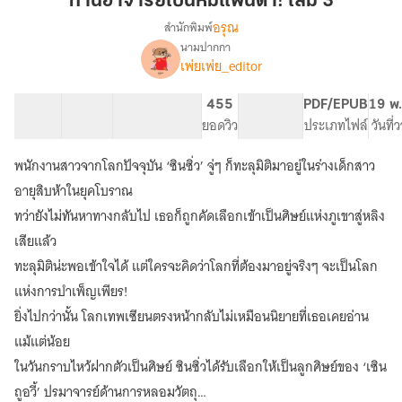
ท่านอาจารย์เป็นหมีแพนด้า! เล่ม 3
หมี
อรุณ
สำนักพิมพ์
แพนด้า!
นามปากกา
เรื่อง
เล่ม
เพ่ยเพ่ย_editor
ท่าน
3
อาจารย์
เป็น
43 ตอน
130.3K
449
455
PG ทั่วไป
PDF/EPUB
19 พ.
หมี
สารบัญ
จำนวนคำ
จำนวนหน้า (A5)
ยอดวิว
ระดับเนื้อหา
ประเภทไฟล์
วันที่
แพนด้า!
[นิยาย
พนักงานสาวจากโลกปัจจุบัน ‘ซินซิ่ว’ จู่ๆ ก็ทะลุมิติมาอยู่ในร่างเด็กสาว
แปล]
อายุสิบห้าในยุคโบราณ
ทว่ายังไม่ทันหาทางกลับไป เธอก็ถูกคัดเลือกเข้าเป็นศิษย์แห่งภูเขาสู่หลิง
เสียแล้ว
ทะลุมิติน่ะพอเข้าใจได้ แต่ใครจะคิดว่าโลกที่ต้องมาอยู่จริงๆ จะเป็นโลก
แห่งการบำเพ็ญเพียร!
ยิ่งไปกว่านั้น โลกเทพเซียนตรงหน้ากลับไม่เหมือนนิยายที่เธอเคยอ่าน
แม้แต่น้อย
ในวันกราบไหว้ฝากตัวเป็นศิษย์ ซินซิ่วได้รับเลือกให้เป็นลูกศิษย์ของ ‘เซิน
ถูอวี้’ ปรมาจารย์ด้านการหลอมวัตถุ