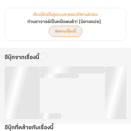
แต่อาจารย์ผู้เงียบขรึม ไม่ชอบสุงสิงกับคนอื่นผู้นั้น…แท้จริงแล้วกลับเป็น
แพนด้า!
เรื่องนี้ยังมีในรูปแบบรายตอนให้อ่านด้วยนะ
ช่างปะไร ในเมื่อโลกก่อนเธอไม่มีโอกาสเลี้ยงแพนด้าตัวเป็นๆ
ท่านอาจารย์เป็นหมีแพนด้า! [นิยายแปล]
งั้นในโลกนี้ก็ขอกราบแพนด้าเป็นอาจารย์ แล้วให้อาจารย์เลี้ยงเธอแทนก็
ติดตามเรื่องนี้
แล้วกัน!
อีบุ๊กจากเรื่องนี้
อีบุ๊กที่คล้ายกับเรื่องนี้