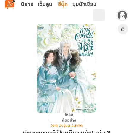
ข้ามไปยังเนื้อหาหลัก
นิยาย
เว็บตูน
อีบุ๊ก
มุมนักเขียน
โหลด
ท่าน
ตัวอย่าง
อาจารย์
อดีต ปัจจุบัน อนาคต
เป็น