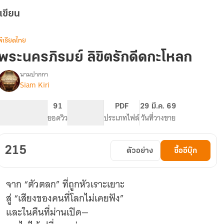
เขียน
พีเรียดไทย
พระนครภิรมย์ ลิขิตรักดีดกะโหลก
นามปากกา
Siam Kiri
รื่อง
พระนคร
ภิรมย์
664
91
PG ทั่วไป
PDF
29 มี.ค. 69
ลิขิต
จำนวนหน้า (A5)
ยอดวิว
ระดับเนื้อหา
ประเภทไฟล์
วันที่วางขาย
รัก
ดีด
กะโหลก
215
ตัวอย่าง
ซื้ออีบุ๊ก
จาก “ตัวตลก” ที่ถูกหัวเราะเยาะ
สู่ “เสียงของคนที่โลกไม่เคยฟัง”
และในคืนที่ม่านเปิด—