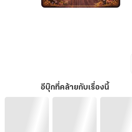
พระนคร
ภิรมย์
ลิขิต
รัก
ดีด
กะโหลก
อีบุ๊กที่คล้ายกับเรื่องนี้