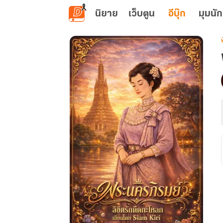
ข้ามไปยังเนื้อหาหลัก
นิยาย
เว็บตูน
อีบุ๊ก
มุมนัก
เ