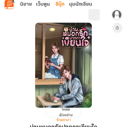
ข้ามไปยังเนื้อหาหลัก
นิยาย
เว็บตูน
อีบุ๊ก
มุมนักเขียน
โหลด
ม่าน
ตัวอย่าง
หมอก
รักดราม่า
รัก