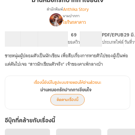
ม่านหมอกรักปากกาเขียนใจ
ปากกา
Anthika Story
สำนักพิมพ์
เขียน
นามปากกา
เรื่อง
ใจ
ไอรินรดาดาว
ม่าน
หมอก
รัก
55 ตอน
71.18K
427
69
PG ทั่วไป
PDF/EPUB
29 มี
ปากกา
สารบัญ
จำนวนคำ
จำนวนหน้า (A5)
ยอดวิว
ระดับเนื้อหา
ประเภทไฟล์
วันที่
เขียน
ใจ
ชายหนุ่มผู้ปลอมตัวเป็นนักเขียน เพื่อสืบเรื่องการหายตัวไปของผู้เป็นพ่อ
เรื่องนี้ยังมีในรูปแบบรายตอนให้อ่านด้วยนะ
ม่านหมอกรักปากกาเขียนใจ
ติดตามเรื่องนี้
อีบุ๊กที่คล้ายกับเรื่องนี้