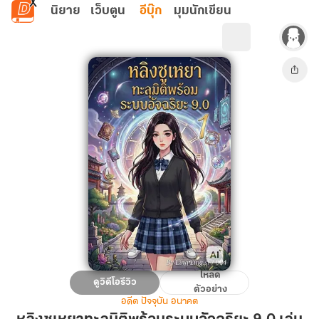
ข้ามไปยังเนื้อหาหลัก
นิยาย
เว็บตูน
อีบุ๊ก
มุมนักเขียน
โหลด
หลิง
ดูวิดีโอรีวิว
ตัวอย่าง
ซู
อดีต ปัจจุบัน อนาคต
เหยา