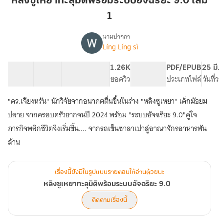
หลิงซูเหยาทะลุมิติพร้อมระบบอัจฉริยะ 9.0 เล่ม
ทะลุ
1
มิติ
พร้อม
นามปากกา
ระบบ
Líng Líng sì
เรื่อง
หลิง
อัจฉริยะ
ซู
9.0
43 ตอน
63.77K
338
1.26K
PG ทั่วไป
PDF/EPUB
25 มี
เหยา
สารบัญ
จำนวนคำ
เล่ม
จำนวนหน้า (A5)
ยอดวิว
ระดับเนื้อหา
ประเภทไฟล์
วันที
ทะลุ
1
มิติ
"ดร.เจียงหรัน" นักวิจัยจากอนาคตตื่นขึ้นในร่าง "หลิงซูเหยา" เด็กมัธยม
พร้อม
ระบบ
ปลาย จากครอบครัวยากจนปี 2024 พร้อม "ระบบอัจฉริยะ 9.0"คู่ใจ
อัจฉริยะ
ภารกิจพลิกชีวิตจึงเริ่มขึ้น.... จากรถเข็นซาลาเปาสู่อาณาจักรอาหารพัน
9.0
ล้าน
เรื่องนี้ยังมีในรูปแบบรายตอนให้อ่านด้วยนะ
หลิงซูเหยาทะลุมิติพร้อมระบบอัจฉริยะ 9.0
ติดตามเรื่องนี้