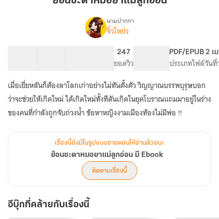
ย้อนชะตาหมอยาแม่ลูกอ่อน
ยา
แม่
นามปากกา
จิ๋วโหย่ว
เรื่อง
ลูก
ย้อน
อ่อน
ชะตา
107 ตอน
223.7K
1.04K
247
PG ทั่วไป
PDF/EPUB
2 เม
หมอ
สารบัญ
จำนวนคำ
จำนวนหน้า (A5)
ยอดวิว
ระดับเนื้อหา
ประเภทไฟล์
วันที
ยา
แม่
เมื่อเยี่ยหลันก็ต้องลาโลกเก่าอย่างไม่ทันตั้งตัว วิญญาณบรรพบุรุษบอก
ลูก
อ่อน
ว่าจะช่วยให้เกิดใหม่ ได้เกิดใหม่ทั้งทีดันเกิดในยุคโบราณแถมมาอยู่ในร่าง
มี
ของคนที่กำลังถูกจับถ่วงน้ำ ข้อหาหญิงงามเมืองท้องไม่มีพ่อ !!
Ebook
เรื่องนี้ยังมีในรูปแบบรายตอนให้อ่านด้วยนะ
ย้อนชะตาหมอยาแม่ลูกอ่อน มี Ebook
ติดตามเรื่องนี้
อีบุ๊กที่คล้ายกับเรื่องนี้