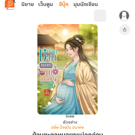
ข้ามไปยังเนื้อหาหลัก
นิยาย
เว็บตูน
อีบุ๊ก
มุมนักเขียน
โหลด
ย้อน
ตัวอย่าง
ชะตา
อดีต ปัจจุบัน อนาคต
หมอ