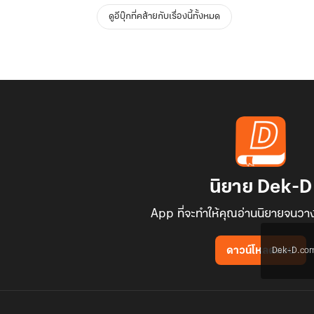
ดูอีบุ๊กที่คล้ายกับเรื่องนี้ทั้งหมด
นิยาย Dek-D
App ที่จะทำให้คุณอ่านนิยายจนวาง
Dek-D.com ใช
ดาวน์โหลดแอป