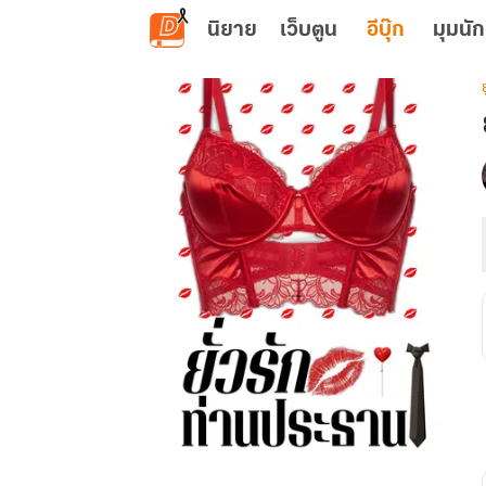
ข้ามไปยังเนื้อหาหลัก
นิยาย
เว็บตูน
อีบุ๊ก
มุมนัก
ย
เ
ย