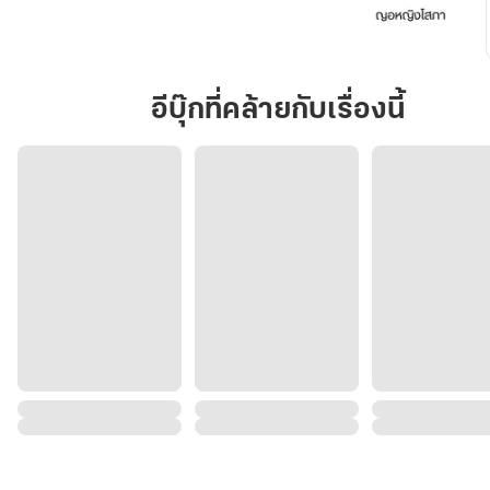
ยั่ว
รัก
ท่าน
อีบุ๊กที่คล้ายกับเรื่องนี้
ประธาน
Girl
love/Yuri