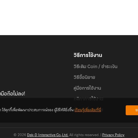
วิธีการใช้งาน
วิธีเติม Coin / ชำระเงิน
วิธีซื้อนิยาย
คู่มือการใช้งาน
มือถือไม่ลง!
กติกาการใช้งาน
้คุกกี้เพื่อพัฒนาประสบการณ์ของ ผู้ใช้ให้ดียิ่งขึ้น
เรียนรู้เพิ่มเติมที่นี่
ย
คำถามที่พบบ่อย
© 2026
Dek-D Interactive Co.,Ltd.
All rights reserved. |
Privacy Policy