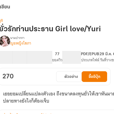
เขียน
ูริ
ยั่วรักท่านประธาน Girl love/Yuri
นามปากกา
ญอหญิงโสภา
รื่อง
ั่ว
รัก
35 ตอน
121.4K
529
77
PG ทั่วไป
PDF/EPUB
29 มี.ค.
ท่าน
สารบัญ
จำนวนคำ
จำนวนหน้า (A5)
ยอดวิว
ระดับเนื้อหา
ประเภทไฟล์
วันที่วาง
ประธาน
Girl
love/Yuri
270
ตัวอย่าง
ซื้ออีบุ๊ก
เธอยอมเปลี่ยนแปลงตัวเอง ถึงขนาดลงทุนยั่วให้เขาหันมาส
ปลายทางยังไงก็ต้องเจ็บ