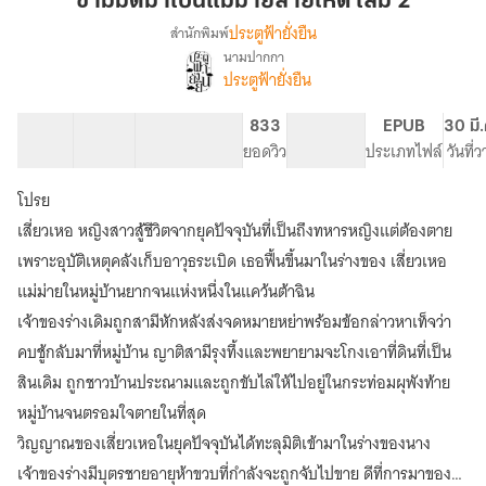
ข้ามมิติมาเป็นแม่ม่ายสายโหด เล่ม 2
เป็น
ประตูฟ้ายั่งยืน
สำนักพิมพ์
แม่
นามปากกา
เรื่อง
ม่าย
ประตูฟ้ายั่งยืน
ข้าม
สาย
มิติ
โหด
มา
37 ตอน
47.15K
208
833
PG ทั่วไป
EPUB
30 มี
เล่ม
เป็น
สารบัญ
จำนวนคำ
จำนวนหน้า (A5)
ยอดวิว
ระดับเนื้อหา
ประเภทไฟล์
วันที่
แม่
2
ม่าย
โปรย
สาย
เสี่ยวเหอ หญิงสาวสู้ชีวิตจากยุคปัจจุบันที่เป็นถึงทหารหญิงแต่ต้องตาย
โหด
เพราะอุบัติเหตุคลังเก็บอาวุธระเบิด เธอฟื้นขึ้นมาในร่างของ เสี่ยวเหอ
แม่ม่ายในหมู่บ้านยากจนแห่งหนึ่งในแคว้นต้าฉิน
เจ้าของร่างเดิมถูกสามีหักหลังส่งจดหมายหย่าพร้อมข้อกล่าวหาเท็จว่า
คบชู้กลับมาที่หมู่บ้าน ญาติสามีรุงทึ้งและพยายามจะโกงเอาที่ดินที่เป็น
สินเดิม ถูกชาวบ้านประณามและถูกขับไล่ให้ไปอยู่ในกระท่อมผุพังท้าย
หมู่บ้านจนตรอมใจตายในที่สุด
วิญญาณของเสี่ยวเหอในยุคปัจจุบันได้ทะลุมิติเข้ามาในร่างของนาง
เจ้าของร่างมีบุตรชายอายุห้าขวบที่กำลังจะถูกจับไปขาย ดีที่การมาของ