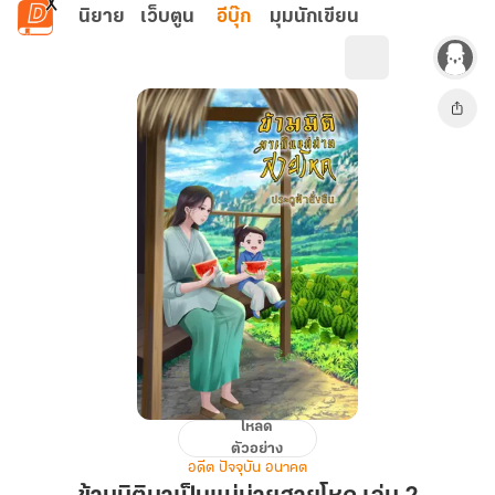
ข้ามไปยังเนื้อหาหลัก
นิยาย
เว็บตูน
อีบุ๊ก
มุมนักเขียน
โหลด
ข้าม
ตัวอย่าง
มิติ
อดีต ปัจจุบัน อนาคต
มา