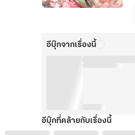
คุณ
หนู
สาม
จวน
โหว
อีบุ๊กจากเรื่องนี้
ขาย
อะไร
ก็
SOLD
OUT!!
เล่ม
2
อีบุ๊กที่คล้ายกับเรื่องนี้