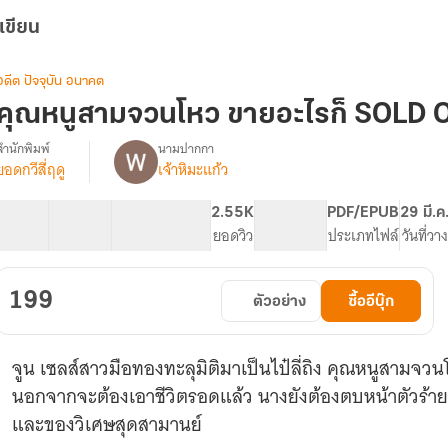
เขียน
อดีต ปัจจุบัน อนาคต
คุณหนูสามจวนโหว ขายอะไรก็ SOLD OU
สำนักพิมพ์
นามปากกา
ยอดกวีสี่ฤดู
เจ้าหิมะแก้ว
「E-
รื่อง
Book
จบ
40 ตอน
113.66K
586
2.55K
PG ทั่วไป
PDF/EPUB
29 มี.ค
แล้ว
สารบัญ
จำนวนคำ
จำนวนหน้า (A5)
ยอดวิว
ระดับเนื้อหา
ประเภทไฟล์
วันที่วา
จ้า」
คุณ
หนู
199
ตัวอย่าง
ซื้ออีบุ๊ก
สาม
จวน
โหว
จูน เซลส์สาวมือทองทะลุมิติมาเป็นไป๋ลี่ถิง คุณหนูสามจวนโห
ขาย
อะไร
นอกจากจะต้องเอาชีวิตรอดแล้ว นางยังต้องตบหน้าตัวร้ายท
ก็
และของวิเศษสุดสามานย์
SOLD