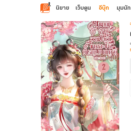
ข้ามไปยังเนื้อหาหลัก
นิยาย
เว็บตูน
อีบุ๊ก
มุมนัก
เ