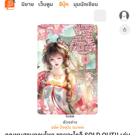
ข้ามไปยังเนื้อหาหลัก
นิยาย
เว็บตูน
อีบุ๊ก
มุมนักเขียน
โหลด
คุณ
ตัวอย่าง
หนู
อดีต ปัจจุบัน อนาคต
สาม