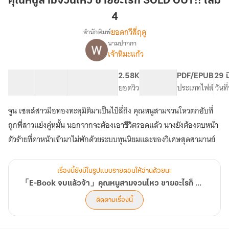
คุณหนูสามจวนโหว ขายอะไรก็ SOLD OUT!! เล่ม
จวน
4
โหว
ยอดกวีสี่ฤดู
สำนักพิมพ์
ขาย
นามปากกา
อะไร
「E-
เรื่อง
เจ้าหิมะแก้ว
ก็
Book
จบ
SOLD
40 ตอน
113.96K
589
2.58K
PG ทั่วไป
PDF/EPUB
29 ม
แล้ว
OUT!!
สารบัญ
จำนวนคำ
จำนวนหน้า (A5)
ยอดวิว
ระดับเนื้อหา
ประเภทไฟล์
วันท
จ้า」
เล่ม
คุณ
4
หนู
จูน เซลส์สาวมือทองทะลุมิติมาเป็นไป๋ลี่ถิง คุณหนูสามจวนโหวตกอับที่
สาม
ถูกพี่สาวแย่งคู่หมั้น นอกจากจะต้องเอาชีวิตรอดแล้ว นางยังต้องตบหน้า
จวน
ตัวร้ายที่ดาหน้าเข้ามาไม่พักด้วยระบบทุนนิยมและของวิเศษสุดสามานย์
โหว
ขาย
อะไร
ก็
เรื่องนี้ยังมีในรูปแบบรายตอนให้อ่านด้วยนะ
SOLD
「E-Book จบแล้วจ้า」คุณหนูสามจวนโหว ขายอะไรก็ SOLD OUT!!
OUT!!
ติดตามเรื่องนี้