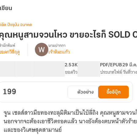
เขียน
อดีต ปัจจุบัน อนาคต
คุณหนูสามจวนโหว ขายอะไรก็ SOLD OU
สำนักพิมพ์
นามปากกา
ยอดกวีสี่ฤดู
เจ้าหิมะแก้ว
「E-
รื่อง
Book
จบ
40 ตอน
119.94K
618
2.53K
PG ทั่วไป
PDF/EPUB
29 มี.ค
แล้ว
สารบัญ
จำนวนคำ
จำนวนหน้า (A5)
ยอดวิว
ระดับเนื้อหา
ประเภทไฟล์
วันที่วา
จ้า」
คุณ
หนู
199
ตัวอย่าง
ซื้ออีบุ๊ก
สาม
จวน
โหว
จูน เซลส์สาวมือทองทะลุมิติมาเป็นไป๋ลี่ถิง คุณหนูสามจวนโห
ขาย
อะไร
นอกจากจะต้องเอาชีวิตรอดแล้ว นางยังต้องตบหน้าตัวร้ายท
ก็
และของวิเศษสุดสามานย์
SOLD