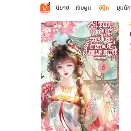
ข้ามไปยังเนื้อหาหลัก
นิยาย
เว็บตูน
อีบุ๊ก
มุมนัก
เ