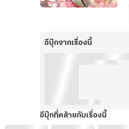
คุณ
หนู
สาม
จวน
โหว
อีบุ๊กจากเรื่องนี้
ขาย
อะไร
ก็
SOLD
OUT!!
เล่ม
6
อีบุ๊กที่คล้ายกับเรื่องนี้