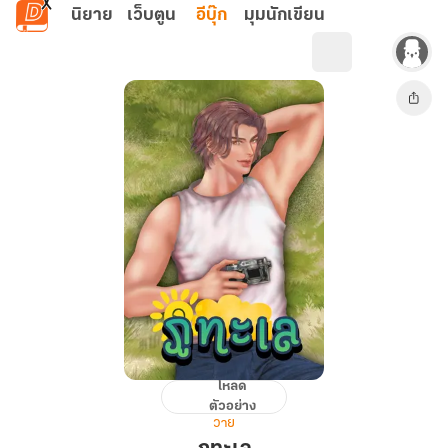
ข้ามไปยังเนื้อหาหลัก
นิยาย
เว็บตูน
อีบุ๊ก
มุมนักเขียน
โหลด
ภู
ตัวอย่าง
ทะเล
วาย