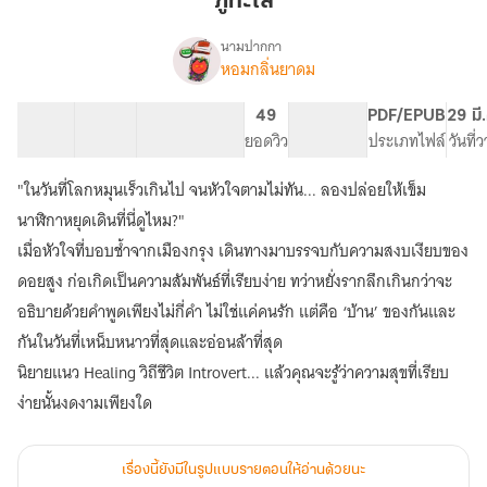
ภูทะเล
นามปากกา
หอมกลิ่นยาดม
เรื่อง
ภู
ทะเล
39 ตอน
66.35K
226
49
PG ทั่วไป
PDF/EPUB
29 มี
สารบัญ
จำนวนคำ
จำนวนหน้า (A5)
ยอดวิว
ระดับเนื้อหา
ประเภทไฟล์
วันที่
"ในวันที่โลกหมุนเร็วเกินไป จนหัวใจตามไม่ทัน... ลองปล่อยให้เข็ม
นาฬิกาหยุดเดินที่นี่ดูไหม?"
เมื่อหัวใจที่บอบช้ำจากเมืองกรุง เดินทางมาบรรจบกับความสงบเงียบของ
ดอยสูง ก่อเกิดเป็นความสัมพันธ์ที่เรียบง่าย ทว่าหยั่งรากลึกเกินกว่าจะ
อธิบายด้วยคำพูดเพียงไม่กี่คำ ไม่ใช่แค่คนรัก แต่คือ ‘บ้าน’ ของกันและ
กันในวันที่เหน็บหนาวที่สุดและอ่อนล้าที่สุด
นิยายแนว Healing วิถีชีวิต Introvert... แล้วคุณจะรู้ว่าความสุขที่เรียบ
ง่ายนั้นงดงามเพียงใด
เรื่องนี้ยังมีในรูปแบบรายตอนให้อ่านด้วยนะ