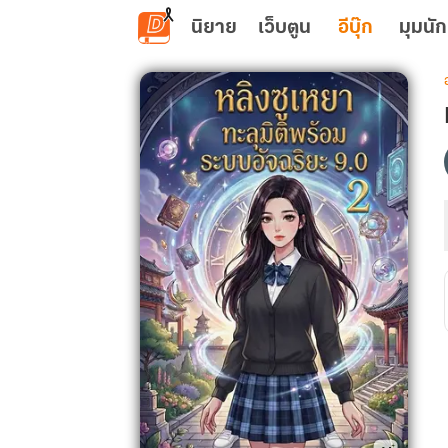
ข้ามไปยังเนื้อหาหลัก
นิยาย
เว็บตูน
อีบุ๊ก
มุมนัก
เ