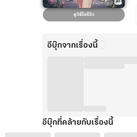
หลิง
ดูวิดีโอรีวิว
ซู
เหยา
ทะลุ
มิติ
อีบุ๊กจากเรื่องนี้
พร้อม
ระบบ
อัจฉริยะ
9.0
เล่ม
2
อีบุ๊กที่คล้ายกับเรื่องนี้