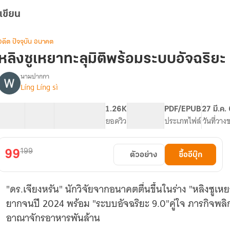
เขียน
อดีต ปัจจุบัน อนาคต
หลิงซูเหยาทะลุมิติพร้อมระบบอัจฉริยะ 
นามปากกา
Líng Líng sì
รื่อง
หลิง
ซู
43 ตอน
52.25K
312
1.26K
PG ทั่วไป
PDF/EPUB
27 มี.ค.
เหยา
สารบัญ
จำนวนคำ
จำนวนหน้า (A5)
ยอดวิว
ระดับเนื้อหา
ประเภทไฟล์
วันที่วาง
ทะลุ
มิติ
พร้อม
199
99
ตัวอย่าง
ซื้ออีบุ๊ก
ระบบ
อัจฉริยะ
9.0
"ดร.เจียงหรัน" นักวิจัยจากอนาคตตื่นขึ้นในร่าง "หลิงซู
ยากจนปี 2024 พร้อม "ระบบอัจฉริยะ 9.0"คู่ใจ ภารกิจพลิกชีว
อาณาจักรอาหารพันล้าน