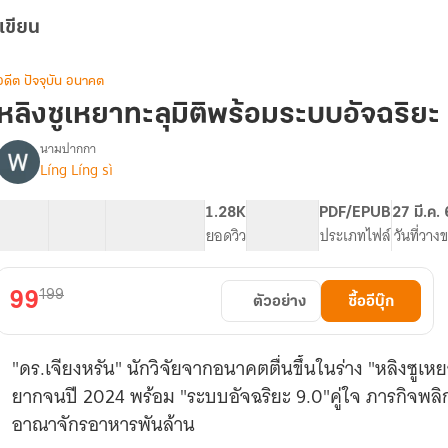
เขียน
อดีต ปัจจุบัน อนาคต
หลิงซูเหยาทะลุมิติพร้อมระบบอัจฉริยะ 
นามปากกา
Líng Líng sì
รื่อง
หลิง
ซู
43 ตอน
73.96K
406
1.28K
PG ทั่วไป
PDF/EPUB
27 มี.ค.
เหยา
สารบัญ
จำนวนคำ
จำนวนหน้า (A5)
ยอดวิว
ระดับเนื้อหา
ประเภทไฟล์
วันที่วาง
ทะลุ
มิติ
พร้อม
199
99
ตัวอย่าง
ซื้ออีบุ๊ก
ระบบ
อัจฉริยะ
9.0
"ดร.เจียงหรัน" นักวิจัยจากอนาคตตื่นขึ้นในร่าง "หลิงซู
ยากจนปี 2024 พร้อม "ระบบอัจฉริยะ 9.0"คู่ใจ ภารกิจพลิกชีว
อาณาจักรอาหารพันล้าน