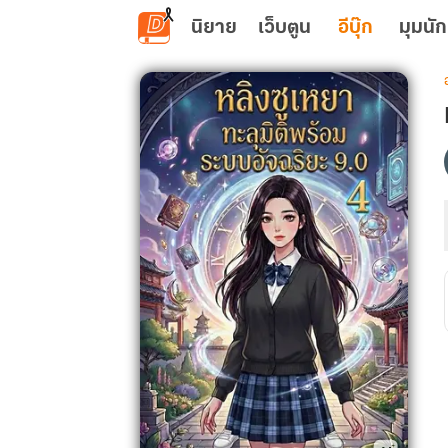
ข้ามไปยังเนื้อหาหลัก
นิยาย
เว็บตูน
อีบุ๊ก
มุมนัก
เ