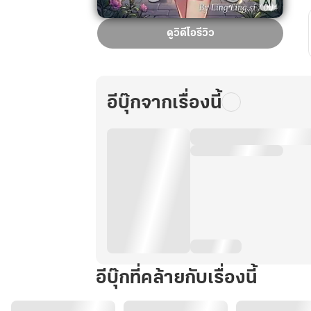
หลิง
ดูวิดีโอรีวิว
ซู
เหยา
ทะลุ
มิติ
อีบุ๊กจากเรื่องนี้
พร้อม
ระบบ
อัจฉริยะ
9.0
เล่ม
4
อีบุ๊กที่คล้ายกับเรื่องนี้