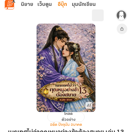
ข้ามไปยังเนื้อหาหลัก
นิยาย
เว็บตูน
อีบุ๊ก
มุมนักเขียน
โหลด
เนรเทศ
ตัวอย่าง
ไม่
อดีต ปัจจุบัน อนาคต
ว่า