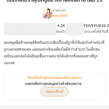
เนรเทศไม่ว่าคุณหนูอย่างข้าต้องสบาย เล่ม 13
คุณ
หนู
นามปากกา
early2018
เรื่อง
อย่าง
เนรเทศ
ข้า
ไม่
36 ตอน
108.44K
528
4.2K
PG ทั่วไป
PDF/EPUB
26 ม
ต้อง
ว่า
สารบัญ
จำนวนคำ
จำนวนหน้า (A5)
ยอดวิว
ระดับเนื้อหา
ประเภทไฟล์
วันที
สบาย
คุณ
หนู
เล่ม
คุณหนูหมื่นล้านทะลุมิติพร้อมระบบช้อปปิ้งแม้ถูกทิ้งให้แต่งกับท่านอ๋องที่
อย่าง
13
ข้า
ถูกเนรเทศชายแดน แต่คนอย่างฉินเหมี่ยวไม่มีคำว่าลำบาก ในเมื่อขน
ต้อง
เสบียงและเทคโนโลยีเธอซื้อความสบายได้แม้กระทั่งตลอดทางที่ถูก
สบาย
เนรเทศ
เรื่องนี้ยังมีในรูปแบบรายตอนให้อ่านด้วยนะ
เนรเทศไม่ว่าคุณหนูอย่างข้าต้องสบาย
ติดตามเรื่องนี้