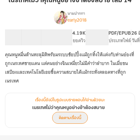
เนรเทศไม่ว่าคุณหนูอย่างข้าต้องสบาย เล่ม 14
คุณ
หนู
นามปากกา
early2018
เรื่อง
อย่าง
เนรเทศ
ข้า
ไม่
36 ตอน
104.75K
509
4.19K
PG ทั่วไป
PDF/EPUB
26 ม
ต้อง
ว่า
สารบัญ
จำนวนคำ
จำนวนหน้า (A5)
ยอดวิว
ระดับเนื้อหา
ประเภทไฟล์
วันท
สบาย
คุณ
หนู
เล่ม
คุณหนูหมื่นล้านทะลุมิติพร้อมระบบช้อปปิ้งแม้ถูกทิ้งให้แต่งกับท่านอ๋องที่
อย่าง
14
ข้า
ถูกเนรเทศชายแดน แต่คนอย่างฉินเหมี่ยวไม่มีคำว่าลำบาก ในเมื่อขน
ต้อง
เสบียงและเทคโนโลยีเธอซื้อความสบายได้แม้กระทั่งตลอดทางที่ถูก
สบาย
เนรเทศ
เรื่องนี้ยังมีในรูปแบบรายตอนให้อ่านด้วยนะ
เนรเทศไม่ว่าคุณหนูอย่างข้าต้องสบาย
ติดตามเรื่องนี้