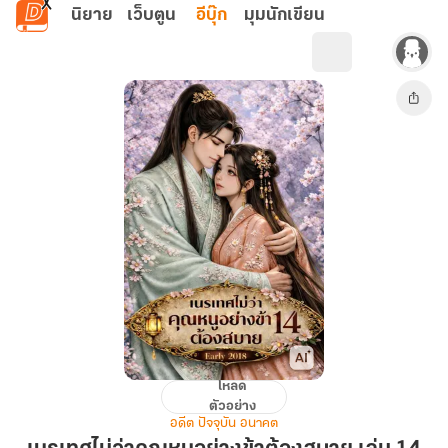
ข้ามไปยังเนื้อหาหลัก
นิยาย
เว็บตูน
อีบุ๊ก
มุมนักเขียน
โหลด
เนรเทศ
ตัวอย่าง
ไม่
อดีต ปัจจุบัน อนาคต
ว่า