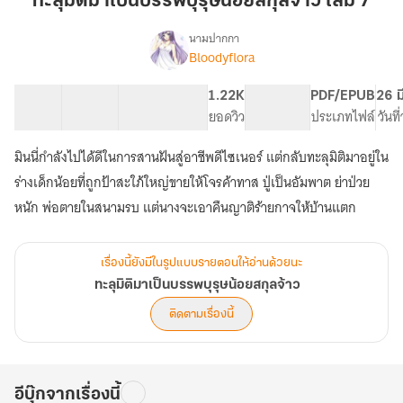
ทะลุมิติมาเป็นบรรพบุรุษน้อยสกุลจ้าว เล่ม 7
เป็น
บรรพบุรุษ
นามปากกา
Bloodyflora
เรื่อง
น้อย
ทะลุ
สกุล
มิติ
50 ตอน
132.54K
452
1.22K
PG ทั่วไป
PDF/EPUB
26 ม
จ้าว
มา
สารบัญ
จำนวนคำ
จำนวนหน้า (A5)
ยอดวิว
ระดับเนื้อหา
ประเภทไฟล์
วันท
เล่ม
เป็น
บรรพบุรุษ
7
มินนี่กำลังไปได้ดีในการสานฝันสู่อาชีพดีไซเนอร์ แต่กลับทะลุมิติมาอยู่ใน
น้อย
สกุล
ร่างเด็กน้อยที่ถูกป้าสะใภ้ใหญ่ขายให้โจรค้าทาส ปู่เป็นอัมพาต ย่าป่วย
จ้าว
หนัก พ่อตายในสนามรบ แต่นางจะเอาคืนญาติร้ายกาจให้บ้านแตก
เรื่องนี้ยังมีในรูปแบบรายตอนให้อ่านด้วยนะ
ทะลุมิติมาเป็นบรรพบุรุษน้อยสกุลจ้าว
ติดตามเรื่องนี้
อีบุ๊กจากเรื่องนี้