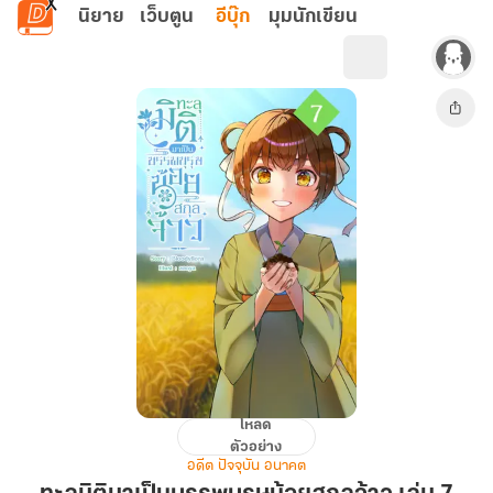
ข้ามไปยังเนื้อหาหลัก
นิยาย
เว็บตูน
อีบุ๊ก
มุมนักเขียน
โหลด
ทะลุ
ตัวอย่าง
มิติ
อดีต ปัจจุบัน อนาคต
มา