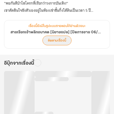
"พอกันทีป่าโสโครกที่เรียกว่าวงการบันเทิง!"
เขาตัดสินใจขังตัวเองอยู่ในห้องเช่าชั้นกึ่งใต้ดินเป็นเวลา 5 ปี
กระทั่งวันหนึ่งมีสายเรียกเข้าปริศนาโทร.เข้ามาหาเขา
"เราขอขายอนาคตให้คุณ"
เรื่องนี้ยังมีในรูปแบบรายตอนให้อ่านด้วยนะ
วอยซ์ฟิชชิ่งแปลกๆสายนี้ใครเชื่อก็บ้าแล้ว!
สายเรียกเข้าพลิกอนาคต [นิยายแปล] [ปิดการขาย 06/09/2026]
"ฟังต่อกรุณากด 1 ปฏิเสธการรับบริการกรุณากด 2"
ติดตามเรื่องนี้
...ติ๊ด...
อีบุ๊กจากเรื่องนี้