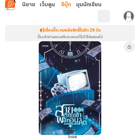
ข้ามไปยังเนื้อหาหลัก
นิยาย
เว็บตูน
อีบุ๊ก
มุมนักเขียน
เรื่องนี้จะหมดลิขสิทธิ์ในอีก 29 วัน
ซื้อแล้วอ่านตอนฟรีและตอนที่ซื้อไว้ได้ตลอดไป
โหลด
สาย