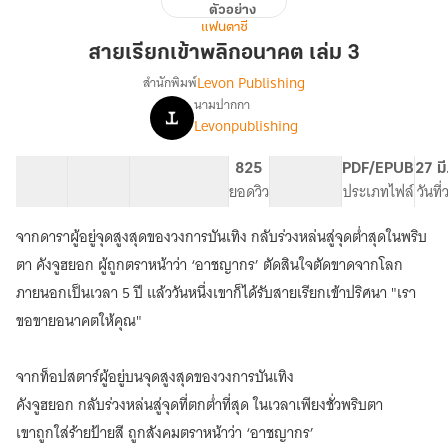
ตัวอย่าง
เรียก
แฟนตาซี
เข้า
สายเรียกเข้าพลิกอนาคต เล่ม 3
พลิก
Levon Publishing
สำนักพิมพ์
อนาคต
นามปากกา
เรื่อง
เล่ม
Levonpublishing
สาย
3
เรียก
เข้า
29 ตอน
108.15K
804
825
PG ทั่วไป
PDF/EPUB
27 มี
พลิก
สารบัญ
จำนวนคำ
จำนวนหน้า (A5)
ยอดวิว
ระดับเนื้อหา
ประเภทไฟล์
วันที
อนาคต
[นิยาย
จากดาราผู้อยู่จุดสูงสุดของวงการบันเทิง กลับร่วงหล่นสู่จุดต่ำสุดในพริบ
แปล]
ตา คังจูฮยอก ผู้ถูกตราหน้าว่า ‘อาชญากร’ ตัดสินใจตัดขาดจากโลก
[ปิด
การ
ภายนอกเป็นเวลา 5 ปี แล้ววันหนึ่งเขาก็ได้รับสายเรียกเข้าปริศนา "เรา
ขาย
ขอขายอนาคตให้คุณ"
06/09/2026]
จากท็อปสตาร์ผู้อยู่บนจุดสูงสุดของวงการบันเทิง
คังจูฮยอก กลับร่วงหล่นสู่จุดที่ตกต่ำที่สุด ในเวลาเพียงชั่วพริบตา
เขาถูกใส่ร้ายป้ายสี ถูกสังคมตราหน้าว่า ‘อาชญากร’