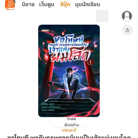
ข้ามไปยังเนื้อหาหลัก
นิยาย
เว็บตูน
อีบุ๊ก
มุมนักเขียน
โหลด
ขอโทษ
ตัวอย่าง
ที
แฟนตาซี
พอดี