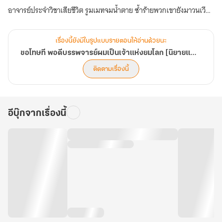
อาจารย์ประจำวิชาเสียชีวิต รูมเมทจมน้ำตาย ซ้ำร้ายพวกเขายังมาวนเวียน
เรียกให้ผมไปอยู่ด้วย!
จากนักศึกษาแพทย์ที่เชื่อมั่นในวิทยาศาสตร์ ผมจำต้องกลายเป็นมือ
เรื่องนี้ยังมีในรูปแบบรายตอนให้อ่านด้วยนะ
ปราบวิญญาณเพื่อความอยู่รอด
ขอโทษที พอดีบรรพจารย์ผมเป็นเจ้าแห่งยมโลก [นิยายแปล]
หืม? รับงานเดียวได้มาแสนหยวน
ติดตามเรื่องนี้
โอ๊ะ คืนเดียวได้มาหมื่นห้า
อาชีพนี้ก็ไม่แย่อย่างที่คิดแฮะ และดูเหมือน...ผมจะมีพรสวรรค์ซะด้วยสิ!
อีบุ๊กจากเรื่องนี้