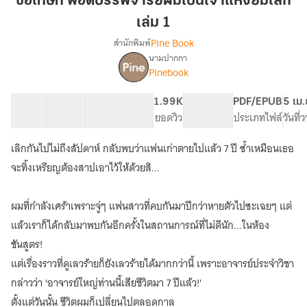
ขอโทษที พอดีบรรพจารย์ผมเป็นเจ้าแห่งยมโลก
บร
เล่ม 1
รพ
Pine Book
สำนักพิมพ์
จาร
นามปากกา
ย์
เรื่อง
Pinebook
ขอโทษ
ผม
ที
เป็น
พอดี
61 ตอน
98.54K
643
1.99K
PG ทั่วไป
PDF/EPUB
5 เม.
เจ้า
บร
สารบัญ
จำนวนคำ
จำนวนหน้า (A5)
ยอดวิว
ระดับเนื้อหา
ประเภทไฟล์
วันที่
แห่ง
รพ
ยมโลก
จาร
เลิกกันไปไม่ถึงสัปดาห์ กลับพบว่าแฟนเก่าตายไปแล้ว 7 ปี ซ้ำเหมือนเธอ
ย์
เล่ม
จะทิ้งเหรียญต้องสาปเอาไว้ให้ด้วยสิ...
ผม
1
เป็น
เจ้า
ผมที่กำลังเศร้าเพราะจู่ๆ แฟนสาวที่คบกันมาปีกว่าหายตัวไปซะเฉยๆ แต่
แห่ง
แล้วเราก็ได้กลับมาพบกันอีกครั้งในสถานการณ์ที่ไม่ดีนัก...ในห้อง
ยมโลก
[นิยาย
ชันสูตร!
แปล]
แต่เรื่องราวที่ดูเลวร้ายก็ยังเลวร้ายได้มากกว่านี้ เพราะอาจารย์ประจำวิชา
กล่าวว่า 'อาจารย์ใหญ่ท่านนี้เสียชีวิตมา 7 ปีแล้ว!'
ตั้งแต่วันนั้น ชีวิตผมก็เปลี่ยนไปตลอดกาล