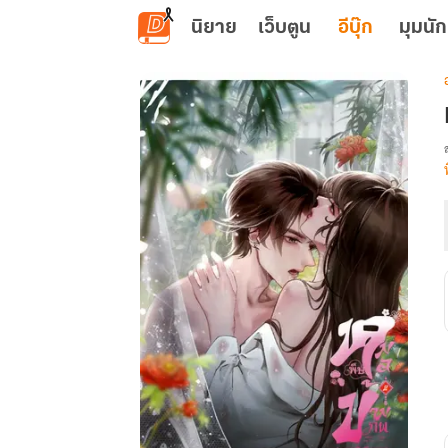
ข้ามไปยังเนื้อหาหลัก
นิยาย
เว็บตูน
อีบุ๊ก
มุมนัก
เ