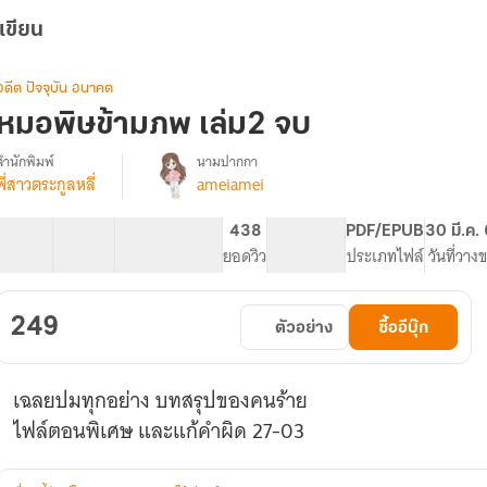
เขียน
อดีต ปัจจุบัน อนาคต
หมอพิษข้ามภพ เล่ม2 จบ
สำนักพิมพ์
นามปากกา
พี่สาวตระกูลหลี่
ameiamei
รื่อง
หมอ
พิษ
54 ตอน
72.88K
572
438
PG ทั่วไป
PDF/EPUB
30 มี.ค.
ข้าม
สารบัญ
จำนวนคำ
จำนวนหน้า (A5)
ยอดวิว
ระดับเนื้อหา
ประเภทไฟล์
วันที่วาง
ภพ
249
ตัวอย่าง
ซื้ออีบุ๊ก
เฉลยปมทุกอย่าง บทสรุปของคนร้าย
ไฟล์ตอนพิเศษ และแก้คำผิด 27-03