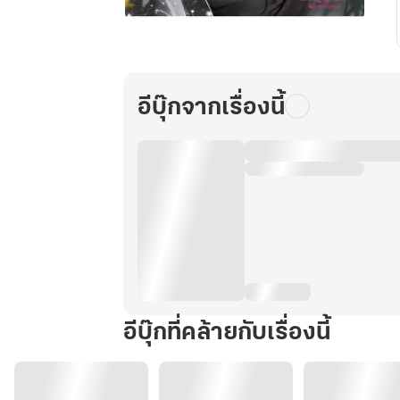
หมอ
พิษ
ข้าม
ภพ
อีบุ๊กจากเรื่องนี้
เล่ม2
จบ
อีบุ๊กที่คล้ายกับเรื่องนี้