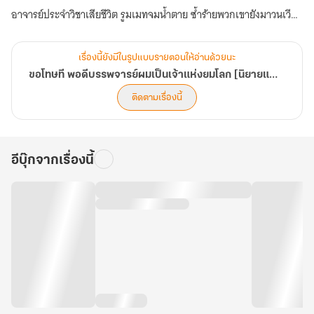
อาจารย์ประจำวิชาเสียชีวิต รูมเมทจมน้ำตาย ซ้ำร้ายพวกเขายังมาวนเวียน
เรียกให้ผมไปอยู่ด้วย!
จากนักศึกษาแพทย์ที่เชื่อมั่นในวิทยาศาสตร์ ผมจำต้องกลายเป็นมือ
เรื่องนี้ยังมีในรูปแบบรายตอนให้อ่านด้วยนะ
ปราบวิญญาณเพื่อความอยู่รอด
ขอโทษที พอดีบรรพจารย์ผมเป็นเจ้าแห่งยมโลก [นิยายแปล]
หืม? รับงานเดียวได้มาแสนหยวน
ติดตามเรื่องนี้
โอ๊ะ คืนเดียวได้มาหมื่นห้า
อาชีพนี้ก็ไม่แย่อย่างที่คิดแฮะ และดูเหมือน...ผมจะมีพรสวรรค์ซะด้วยสิ!
อีบุ๊กจากเรื่องนี้