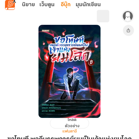
ข้ามไปยังเนื้อหาหลัก
นิยาย
เว็บตูน
อีบุ๊ก
มุมนักเขียน
โหลด
ขอโทษ
ตัวอย่าง
ที
แฟนตาซี
พอดี