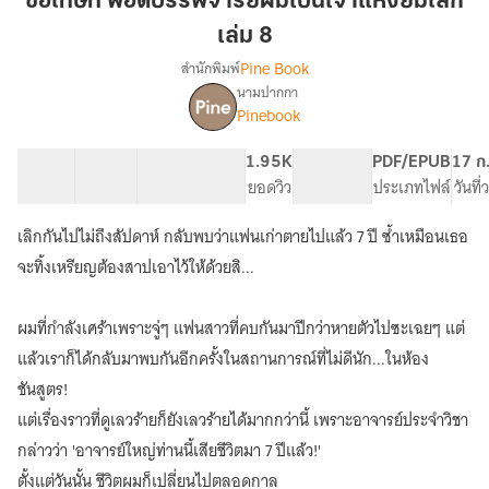
ขอโทษที พอดีบรรพจารย์ผมเป็นเจ้าแห่งยมโลก
บร
เล่ม 8
รพ
Pine Book
สำนักพิมพ์
จาร
นามปากกา
ย์
เรื่อง
Pinebook
ขอโทษ
ผม
ที
เป็น
พอดี
60 ตอน
78.43K
556
1.95K
PG ทั่วไป
PDF/EPUB
17 ก
เจ้า
บร
สารบัญ
จำนวนคำ
จำนวนหน้า (A5)
ยอดวิว
ระดับเนื้อหา
ประเภทไฟล์
วันที
แห่ง
รพ
ยมโลก
จาร
เลิกกันไปไม่ถึงสัปดาห์ กลับพบว่าแฟนเก่าตายไปแล้ว 7 ปี ซ้ำเหมือนเธอ
ย์
เล่ม
จะทิ้งเหรียญต้องสาปเอาไว้ให้ด้วยสิ...
ผม
8
เป็น
เจ้า
ผมที่กำลังเศร้าเพราะจู่ๆ แฟนสาวที่คบกันมาปีกว่าหายตัวไปซะเฉยๆ แต่
แห่ง
แล้วเราก็ได้กลับมาพบกันอีกครั้งในสถานการณ์ที่ไม่ดีนัก...ในห้อง
ยมโลก
[นิยาย
ชันสูตร!
แปล]
แต่เรื่องราวที่ดูเลวร้ายก็ยังเลวร้ายได้มากกว่านี้ เพราะอาจารย์ประจำวิชา
กล่าวว่า 'อาจารย์ใหญ่ท่านนี้เสียชีวิตมา 7 ปีแล้ว!'
ตั้งแต่วันนั้น ชีวิตผมก็เปลี่ยนไปตลอดกาล