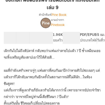
ขอโทษที พอดีบรรพจารย์ผมเป็นเจ้าแห่งยมโลก
บร
เล่ม 9
รพ
Pine Book
สำนักพิมพ์
จาร
นามปากกา
ย์
เรื่อง
Pinebook
ขอโทษ
ผม
ที
เป็น
พอดี
60 ตอน
74.41K
529
1.96K
PG ทั่วไป
PDF/EPUB
5 เม
เจ้า
บร
สารบัญ
จำนวนคำ
จำนวนหน้า (A5)
ยอดวิว
ระดับเนื้อหา
ประเภทไฟล์
วันที
แห่ง
รพ
ยมโลก
จาร
เลิกกันไปไม่ถึงสัปดาห์ กลับพบว่าแฟนเก่าตายไปแล้ว 7 ปี ซ้ำเหมือนเธอ
ย์
เล่ม
จะทิ้งเหรียญต้องสาปเอาไว้ให้ด้วยสิ...
ผม
9
เป็น
เจ้า
ผมที่กำลังเศร้าเพราะจู่ๆ แฟนสาวที่คบกันมาปีกว่าหายตัวไปซะเฉยๆ แต่
แห่ง
แล้วเราก็ได้กลับมาพบกันอีกครั้งในสถานการณ์ที่ไม่ดีนัก...ในห้อง
ยมโลก
[นิยาย
ชันสูตร!
แปล]
แต่เรื่องราวที่ดูเลวร้ายก็ยังเลวร้ายได้มากกว่านี้ เพราะอาจารย์ประจำวิชา
กล่าวว่า 'อาจารย์ใหญ่ท่านนี้เสียชีวิตมา 7 ปีแล้ว!'
ตั้งแต่วันนั้น ชีวิตผมก็เปลี่ยนไปตลอดกาล