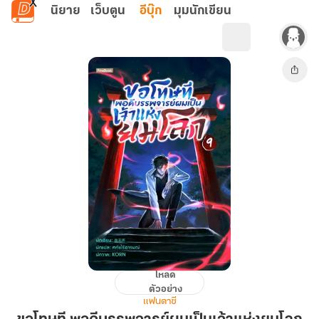
ข้ามไปยังเนื้อหาหลัก
นิยาย
เว็บตูน
อีบุ๊ก
มุมนักเขียน
โหลด
ขอโทษ
ตัวอย่าง
ที
แฟนตาซี
พอดี