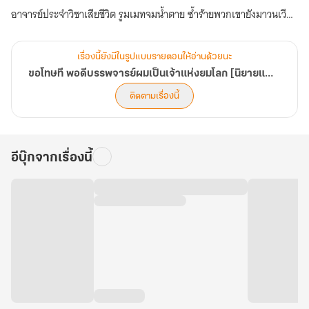
อาจารย์ประจำวิชาเสียชีวิต รูมเมทจมน้ำตาย ซ้ำร้ายพวกเขายังมาวนเวียน
เรียกให้ผมไปอยู่ด้วย!
จากนักศึกษาแพทย์ที่เชื่อมั่นในวิทยาศาสตร์ ผมจำต้องกลายเป็นมือ
เรื่องนี้ยังมีในรูปแบบรายตอนให้อ่านด้วยนะ
ปราบวิญญาณเพื่อความอยู่รอด
ขอโทษที พอดีบรรพจารย์ผมเป็นเจ้าแห่งยมโลก [นิยายแปล]
หืม? รับงานเดียวได้มาแสนหยวน
ติดตามเรื่องนี้
โอ๊ะ คืนเดียวได้มาหมื่นห้า
อาชีพนี้ก็ไม่แย่อย่างที่คิดแฮะ และดูเหมือน...ผมจะมีพรสวรรค์ซะด้วยสิ!
อีบุ๊กจากเรื่องนี้