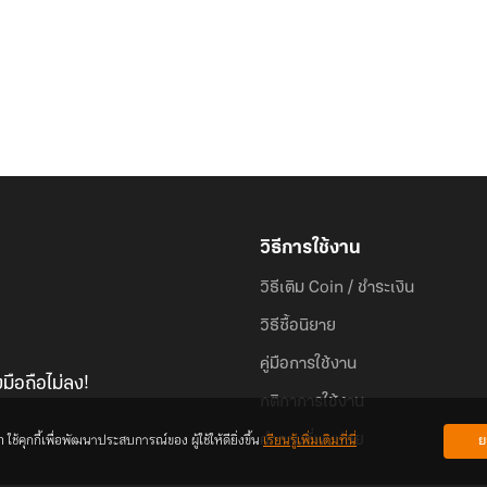
วิธีการใช้งาน
วิธีเติม Coin / ชำระเงิน
วิธีซื้อนิยาย
คู่มือการใช้งาน
มือถือไม่ลง!
กติกาการใช้งาน
้คุกกี้เพื่อพัฒนาประสบการณ์ของ ผู้ใช้ให้ดียิ่งขึ้น
เรียนรู้เพิ่มเติมที่นี่
ย
คำถามที่พบบ่อย