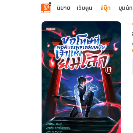
ข้ามไปยังเนื้อหาหลัก
นิยาย
เว็บตูน
อีบุ๊ก
มุมนัก
เ
ย