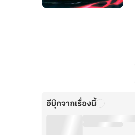
ขอโทษ
ที
พอดี
บร
รพ
จาร
ย์
ผม
เป็น
เจ้า
แห่ง
ยมโลก
เล่ม
อีบุ๊กจากเรื่องนี้
17