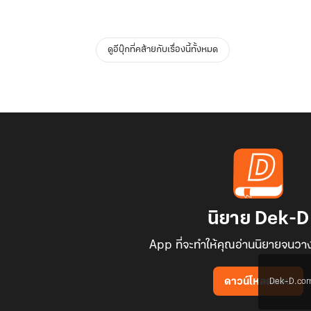
ดูอีบุ๊กที่คล้ายกับเรื่องนี้ทั้งหมด
นิยาย Dek-D
App ที่จะทำให้คุณอ่านนิยายจนวาง
Dek-D.com ใช
ดาวน์โหลดแอป