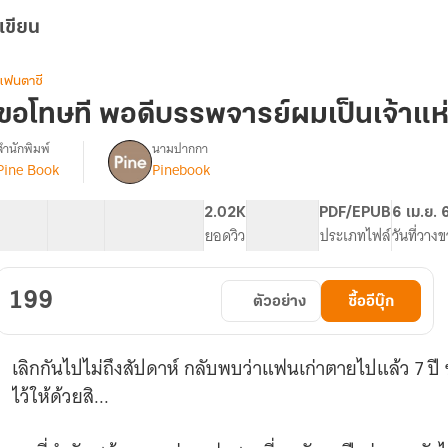
เขียน
แฟนตาซี
ขอโทษที พอดีบรรพจารย์ผมเป็นเจ้าแห
สำนักพิมพ์
นามปากกา
Pine Book
Pinebook
รื่อง
ขอโทษ
ที
61 ตอน
74.65K
517
2.02K
PG ทั่วไป
PDF/EPUB
6 เม.ย. 
พอดี
สารบัญ
จำนวนคำ
จำนวนหน้า (A5)
ยอดวิว
ระดับเนื้อหา
ประเภทไฟล์
วันที่วาง
บร
รพ
จาร
199
ตัวอย่าง
ซื้ออีบุ๊ก
์
ผม
เป็น
เลิกกันไปไม่ถึงสัปดาห์ กลับพบว่าแฟนเก่าตายไปแล้ว 7 ปี
เจ้า
แห่ง
ไว้ให้ด้วยสิ...
ยมโลก
[นิยาย
แปล]