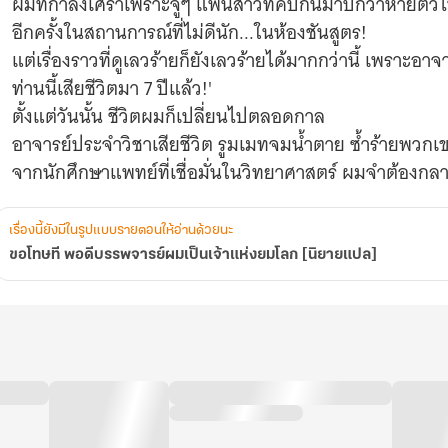
ผมที่กำลังเศร้าเพราะจู่ๆ แฟนสาวที่คบกันมาปีกว่าหายตั
อีกครั้งในสถานการณ์ที่ไม่ดีนัก...ในห้องชันสูตร!
แต่เรื่องราวที่ดูเลวร้ายก็ยังเลวร้ายได้มากกว่านี้ เพราะอ
ท่านนี้เสียชีวิตมา 7 ปีแล้ว!'
ตั้งแต่วันนั้น ชีวิตผมก็เปลี่ยนไปตลอดกาล
อาจารย์ประจำวิชาเสียชีวิต รูมเมทจมน้ำตาย ซ้ำร้ายพวกเข
จากนักศึกษาแพทย์ที่เชื่อมั่นในวิทยาศาสตร์ ผมจำต้องก
รอด
หืม? รับงานเดียวได้มาแสนหยวน
เรื่องนี้ยังมีในรูปแบบรายตอนให้อ่านด้วยนะ
โอ๊ะ คืนเดียวได้มาหมื่นห้า
ขอโทษที พอดีบรรพจารย์ผมเป็นเจ้าแห่งยมโลก [นิยายแปล]
อาชีพนี้ก็ไม่แย่อย่างที่คิดแฮะ และดูเหมือน...ผมจะมีพรสว