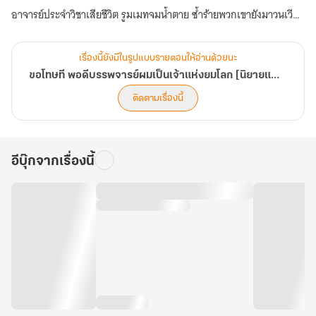
อาจารย์ประจำวิชาเสียชีวิต รูมเมทจมน้ำตาย ซ้ำร้ายพวกเขายังมาวนเวียน
เรียกให้ผมไปอยู่ด้วย!
จากนักศึกษาแพทย์ที่เชื่อมั่นในวิทยาศาสตร์ ผมจำต้องกลายเป็นมือ
เรื่องนี้ยังมีในรูปแบบรายตอนให้อ่านด้วยนะ
ปราบวิญญาณเพื่อความอยู่รอด
ขอโทษที พอดีบรรพจารย์ผมเป็นเจ้าแห่งยมโลก [นิยายแปล]
หืม? รับงานเดียวได้มาแสนหยวน
ติดตามเรื่องนี้
โอ๊ะ คืนเดียวได้มาหมื่นห้า
อาชีพนี้ก็ไม่แย่อย่างที่คิดแฮะ และดูเหมือน...ผมจะมีพรสวรรค์ซะด้วยสิ!
อีบุ๊กจากเรื่องนี้