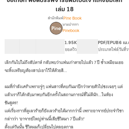
ขอโทษที พอดีบรรพจารย์ผมเป็นเจ้าแห่งยมโลก
บร
เล่ม 18
รพ
Pine Book
สำนักพิมพ์
จาร
นามปากกา
ย์
เรื่อง
Pinebook
ขอโทษ
ผม
ที
เป็น
พอดี
61 ตอน
73.01K
496
1.95K
PG ทั่วไป
PDF/EPUB
6 เม.
เจ้า
บร
สารบัญ
จำนวนคำ
จำนวนหน้า (A5)
ยอดวิว
ระดับเนื้อหา
ประเภทไฟล์
วันที่
แห่ง
รพ
ยมโลก
จาร
เลิกกันไปไม่ถึงสัปดาห์ กลับพบว่าแฟนเก่าตายไปแล้ว 7 ปี ซ้ำเหมือนเธอ
ย์
เล่ม
จะทิ้งเหรียญต้องสาปเอาไว้ให้ด้วยสิ...
ผม
18
เป็น
เจ้า
ผมที่กำลังเศร้าเพราะจู่ๆ แฟนสาวที่คบกันมาปีกว่าหายตัวไปซะเฉยๆ แต่
แห่ง
แล้วเราก็ได้กลับมาพบกันอีกครั้งในสถานการณ์ที่ไม่ดีนัก...ในห้อง
ยมโลก
[นิยาย
ชันสูตร!
แปล]
แต่เรื่องราวที่ดูเลวร้ายก็ยังเลวร้ายได้มากกว่านี้ เพราะอาจารย์ประจำวิชา
กล่าวว่า 'อาจารย์ใหญ่ท่านนี้เสียชีวิตมา 7 ปีแล้ว!'
ตั้งแต่วันนั้น ชีวิตผมก็เปลี่ยนไปตลอดกาล