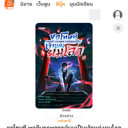
ข้ามไปยังเนื้อหาหลัก
นิยาย
เว็บตูน
อีบุ๊ก
มุมนักเขียน
โหลด
ขอโทษ
ตัวอย่าง
ที
แฟนตาซี
พอดี