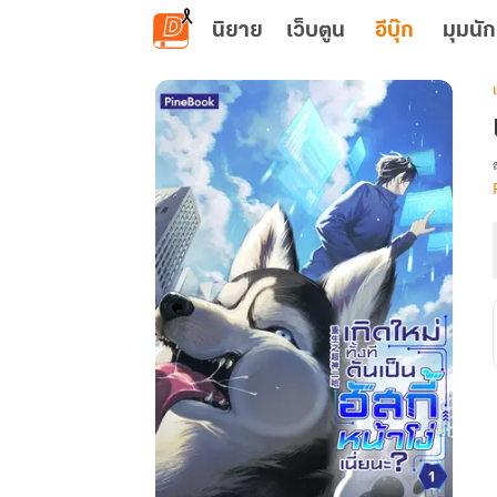
ข้ามไปยังเนื้อหาหลัก
นิยาย
เว็บตูน
อีบุ๊ก
มุมนัก
เ
ก