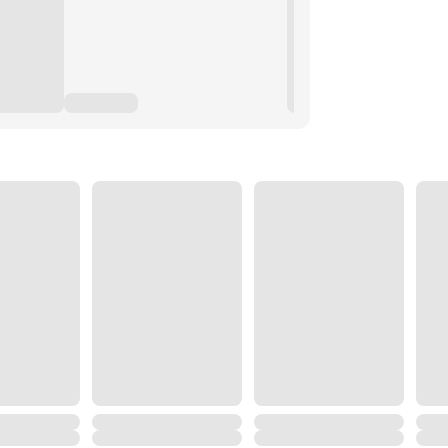
นกับต่างชาติ กำจัดไวรัสเรียกค่าไถ่
ชั่วโมง]
นเวลา 24 ชั่วโมง]
"