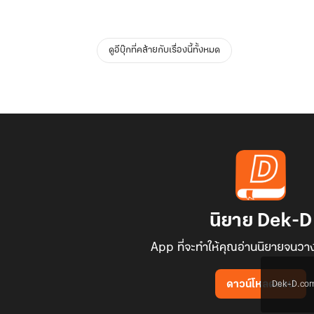
ดูอีบุ๊กที่คล้ายกับเรื่องนี้ทั้งหมด
นิยาย Dek-D
App ที่จะทำให้คุณอ่านนิยายจนวาง
Dek-D.com ใช
ดาวน์โหลดแอป