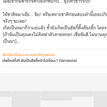
เมื่อเขาก้มสำรวจตัวเองก็พบกับ... อุ้งเท้าขาวจั๊วะ!
ไอ้ชาติหมาเอ๊ย... ฉิบ! หรือเพราะชาติก่อนสบถคำนี้เยอะ
จริงๆ ซะเลย?
เกิดเป็นหมาก็ว่าแย่แล้ว ซ้ำยังเกิดเป็นฮัสกี้ติ๊งต๊องอี้ก โดดร
[ถ้าฉันเป็นคุณคงไม่คิดฆ่าตัวตายหรอก เชื่อฉันสิ ไม่นานคุณ
เป็นมา]
ขณะสวี่มั่วกำลังคิดจะโดดลงไป เสียงระบบก็ดังขึ้น นำพา
เรื่องนี้ยังมีในรูปแบบรายตอนให้อ่านด้วยนะ
เขามีโอกาสได้กลับไปเป็นมนุษย์อีกครั้ง
เกิดใหม่ทั้งที ดันเป็นฮัสกี้หน้าโง่เนี่ยนะ? (นิยายแปล)
ทว่า... เขาต้องเก็บแต้มให้ครบหนึ่งร้อยล้านแต้มจากการทำ
[ติ๊ง พบภารกิจใหม่ ในฐานะฮัสกี้หน้าโง่แสนติ๊งต๊อง การส
บันเทิงในชีวิตของคุณ กรุณาฉีกชุดเครื่องนอนกับชุดชั้น
นาที]
"..."