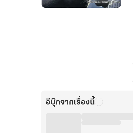
เกิด
ใหม่
ทั้งที
ดัน
เป็น
ฮัส
กี้
หน้า
โง่
เนี่ย
นะ
เล่ม
1
อีบุ๊กจากเรื่องนี้