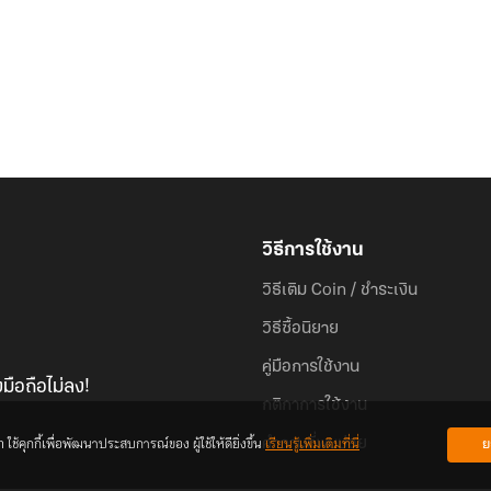
วิธีการใช้งาน
วิธีเติม Coin / ชำระเงิน
วิธีซื้อนิยาย
คู่มือการใช้งาน
มือถือไม่ลง!
กติกาการใช้งาน
้คุกกี้เพื่อพัฒนาประสบการณ์ของ ผู้ใช้ให้ดียิ่งขึ้น
เรียนรู้เพิ่มเติมที่นี่
ย
คำถามที่พบบ่อย