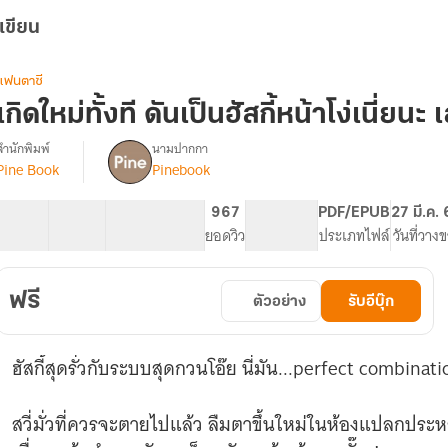
เขียน
แฟนตาซี
เกิดใหม่ทั้งที ดันเป็นฮัสกี้หน้าโง่เนี่ยนะ 
สำนักพิมพ์
นามปากกา
Pine Book
Pinebook
รื่อง
เกิด
ใหม่
60 ตอน
61.93K
430
967
PG ทั่วไป
PDF/EPUB
27 มี.ค.
ทั้งที
สารบัญ
จำนวนคำ
จำนวนหน้า (A5)
ยอดวิว
ระดับเนื้อหา
ประเภทไฟล์
วันที่วาง
ดัน
เป็น
ฮัส
ฟรี
ตัวอย่าง
รับอีบุ๊ก
ี้
หน้า
โง่
ฮัสกี้สุดรั่วกับระบบสุดกวนโอ๊ย นี่มัน...perfect combinati
เนี่ย
นะ?
(นิยาย
สวี่มั่วที่ควรจะตายไปแล้ว ลืมตาขึ้นใหม่ในห้องแปลกประ
แปล)