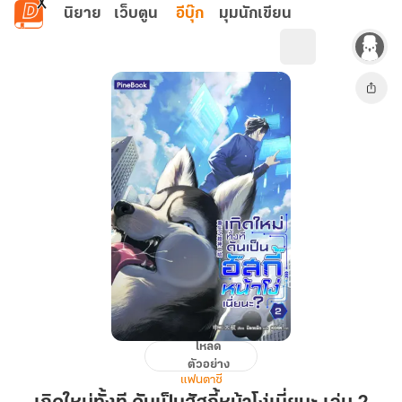
ข้ามไปยังเนื้อหาหลัก
นิยาย
เว็บตูน
อีบุ๊ก
มุมนักเขียน
โหลด
เกิด
ตัวอย่าง
ใหม่
แฟนตาซี
ทั้งที