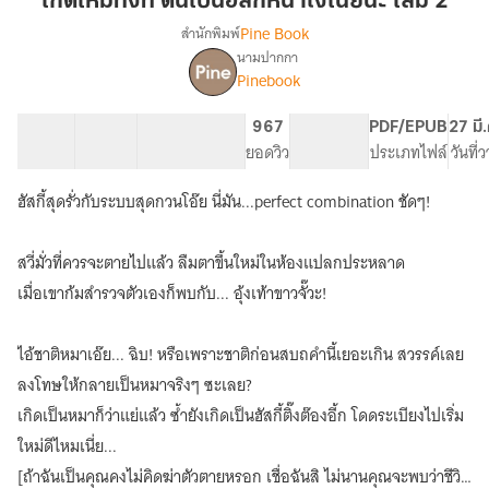
เกิดใหม่ทั้งที ดันเป็นฮัสกี้หน้าโง่เนี่ยนะ เล่ม 2
ดัน
Pine Book
สำนักพิมพ์
เป็น
นามปากกา
เรื่อง
ฮัส
Pinebook
เกิด
กี้
ใหม่
หน้า
ทั้งที
60 ตอน
82.56K
544
967
PG ทั่วไป
PDF/EPUB
27 มี
โง่
ดัน
สารบัญ
จำนวนคำ
จำนวนหน้า (A5)
ยอดวิว
ระดับเนื้อหา
ประเภทไฟล์
วันที่
เป็น
เนี่ย
ฮัส
ฮัสกี้สุดรั่วกับระบบสุดกวนโอ๊ย นี่มัน...perfect combination ชัดๆ!
นะ
กี้
เล่ม
หน้า
2
โง่
สวี่มั่วที่ควรจะตายไปแล้ว ลืมตาขึ้นใหม่ในห้องแปลกประหลาด
เนี่ย
เมื่อเขาก้มสำรวจตัวเองก็พบกับ... อุ้งเท้าขาวจั๊วะ!
นะ?
(นิยาย
แปล)
ไอ้ชาติหมาเอ๊ย... ฉิบ! หรือเพราะชาติก่อนสบถคำนี้เยอะเกิน สวรรค์เลย
ลงโทษให้กลายเป็นหมาจริงๆ ซะเลย?
เกิดเป็นหมาก็ว่าแย่แล้ว ซ้ำยังเกิดเป็นฮัสกี้ติ๊งต๊องอี้ก โดดระเบียงไปเริ่ม
ใหม่ดีไหมเนี่ย...
[ถ้าฉันเป็นคุณคงไม่คิดฆ่าตัวตายหรอก เชื่อฉันสิ ไม่นานคุณจะพบว่าชีวิต