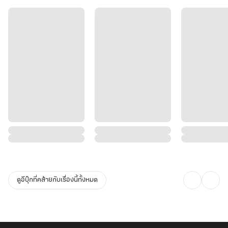
[ติ๊ง พบภารกิจใหม่ ทลายแก๊งค้ายาที่ถูกระบุเป้าหมายภายในเวลา 24
ชั่วโมง]
ตูเป็นหมานะโว้ย!!
[ติ๊ง ภารกิจเลื่อนระดับ ทำการผสมพันธุ์หนึ่งครั้ง]
"ตูเป็นมนุษย์ หัวเด็ดตีนขาดอย่างไรก็ไม่ผสมพันธ์ุ ปฏิเสธ!!"
ดูอีบุ๊กที่คล้ายกับเรื่องนี้ทั้งหมด