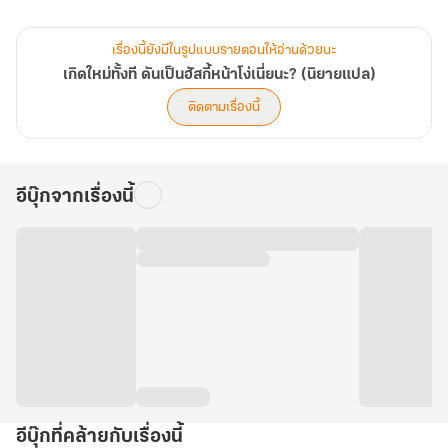
หมานี้เร้าใจกว่าที่เคยเป็นมา]
เรื่องนี้ยังมีในรูปแบบรายตอนให้อ่านด้วยนะ
ขณะสวี่มั่วกำลังคิดจะโดดลงไป เสียงระบบก็ดังขึ้น นำพาความหวังมาให้
เกิดใหม่ทั้งที ดันเป็นฮัสกี้หน้าโง่เนี่ยนะ? (นิยายแปล)
ชีวิตหมาๆ ของเขา ทำให้เขามีโอกาสได้กลับไปเป็นมนุษย์อีกครั้ง
ติดตามเรื่องนี้
ทว่า... เขาต้องเก็บแต้มให้ครบหนึ่งร้อยล้านแต้มจากการทำภารกิจเสีย
ก่อน...
อีบุ๊กจากเรื่องนี้
[ติ๊ง พบภารกิจใหม่ ในฐานะฮัสกี้หน้าโง่แสนติ๊งต๊อง การสร้างความเสีย
หายให้ห้องเจ้าของคือความบันเทิงในชีวิตของคุณ กรุณาฉีกชุดเครื่อง
นอนกับชุดชั้นในของเจ้าของให้ขาดทั้งหมดภายใน 10 นาที]
"..."
[ติ๊ง พบภารกิจใหม่ เข้าร่วมสนามประลองระหว่างแฮกเกอร์จีนกับต่าง
ชาติ กำจัดไวรัสเรียกค่าไถ่ เอาชนะพันธมิตรแฮกเกอร์ต่างชาติ ภายใน
เวลาที่กำหนด: 1 ชั่วโมง]
"...?!"
อีบุ๊กที่คล้ายกับเรื่องนี้