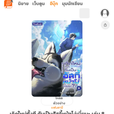
ข้ามไปยังเนื้อหาหลัก
นิยาย
เว็บตูน
อีบุ๊ก
มุมนักเขียน
โหลด
เกิด
ตัวอย่าง
ใหม่
แฟนตาซี
ทั้งที