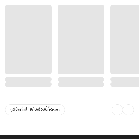
[ติ๊ง พบภารกิจใหม่ ทลายแก๊งค้ายาที่ถูกระบุเป้าหมายภายในเวลา 24
ชั่วโมง]
ตูเป็นหมานะโว้ย!!
[ติ๊ง ภารกิจเลื่อนระดับ ทำการผสมพันธุ์หนึ่งครั้ง]
"ตูเป็นมนุษย์ หัวเด็ดตีนขาดอย่างไรก็ไม่ผสมพันธ์ุ ปฏิเสธ!!"
ดูอีบุ๊กที่คล้ายกับเรื่องนี้ทั้งหมด