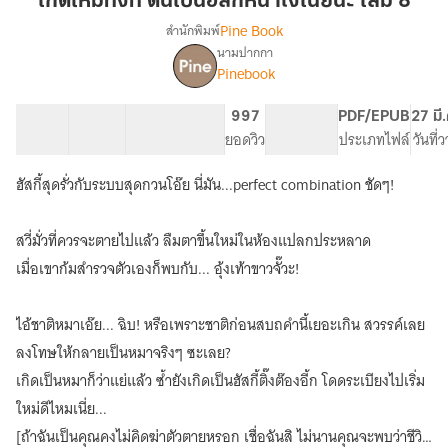
เกิดใหม่ทั้งที ดันเป็นฮัสกี้หน้าโง่เนี่ยนะ เล่ม 8
ดัน
Pine Book
สำนักพิมพ์
เป็น
นามปากกา
เรื่อง
ฮัส
Pinebook
เกิด
กี้
ใหม่
หน้า
ทั้งที
60 ตอน
88.58K
560
997
PG ทั่วไป
PDF/EPUB
27 มี
โง่
ดัน
สารบัญ
จำนวนคำ
จำนวนหน้า (A5)
ยอดวิว
ระดับเนื้อหา
ประเภทไฟล์
วันที่
เป็น
เนี่ย
ฮัส
ฮัสกี้สุดรั่วกับระบบสุดกวนโอ๊ย นี่มัน...perfect combination ชัดๆ!
นะ
กี้
เล่ม
หน้า
8
โง่
สวี่มั่วที่ควรจะตายไปแล้ว ลืมตาขึ้นใหม่ในห้องแปลกประหลาด
เนี่ย
เมื่อเขาก้มสำรวจตัวเองก็พบกับ... อุ้งเท้าขาวจั๊วะ!
นะ?
(นิยาย
แปล)
ไอ้ชาติหมาเอ๊ย... ฉิบ! หรือเพราะชาติก่อนสบถคำนี้เยอะเกิน สวรรค์เลย
ลงโทษให้กลายเป็นหมาจริงๆ ซะเลย?
เกิดเป็นหมาก็ว่าแย่แล้ว ซ้ำยังเกิดเป็นฮัสกี้ติ๊งต๊องอี้ก โดดระเบียงไปเริ่ม
ใหม่ดีไหมเนี่ย...
[ถ้าฉันเป็นคุณคงไม่คิดฆ่าตัวตายหรอก เชื่อฉันสิ ไม่นานคุณจะพบว่าชีวิต