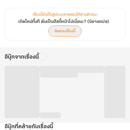
หมานี้เร้าใจกว่าที่เคยเป็นมา]
เรื่องนี้ยังมีในรูปแบบรายตอนให้อ่านด้วยนะ
ขณะสวี่มั่วกำลังคิดจะโดดลงไป เสียงระบบก็ดังขึ้น นำพาความหวังมาให้
เกิดใหม่ทั้งที ดันเป็นฮัสกี้หน้าโง่เนี่ยนะ? (นิยายแปล)
ชีวิตหมาๆ ของเขา ทำให้เขามีโอกาสได้กลับไปเป็นมนุษย์อีกครั้ง
ติดตามเรื่องนี้
ทว่า... เขาต้องเก็บแต้มให้ครบหนึ่งร้อยล้านแต้มจากการทำภารกิจเสีย
ก่อน...
อีบุ๊กจากเรื่องนี้
[ติ๊ง พบภารกิจใหม่ ในฐานะฮัสกี้หน้าโง่แสนติ๊งต๊อง การสร้างความเสีย
หายให้ห้องเจ้าของคือความบันเทิงในชีวิตของคุณ กรุณาฉีกชุดเครื่อง
นอนกับชุดชั้นในของเจ้าของให้ขาดทั้งหมดภายใน 10 นาที]
"..."
[ติ๊ง พบภารกิจใหม่ เข้าร่วมสนามประลองระหว่างแฮกเกอร์จีนกับต่าง
ชาติ กำจัดไวรัสเรียกค่าไถ่ เอาชนะพันธมิตรแฮกเกอร์ต่างชาติ ภายใน
เวลาที่กำหนด: 1 ชั่วโมง]
"...?!"
อีบุ๊กที่คล้ายกับเรื่องนี้