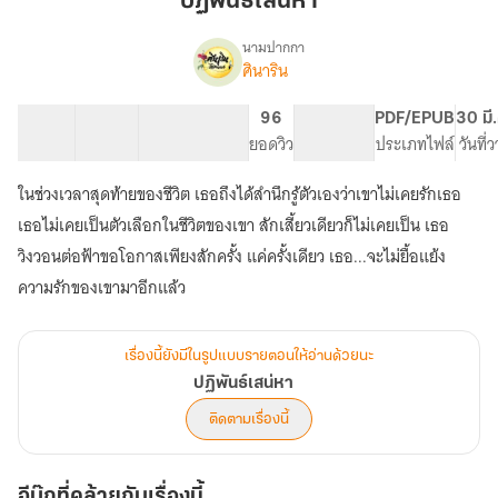
ปฏิพันธ์เสน่หา
นามปากกา
ศินาริน
เรื่อง
ปฏิ
พันธ์
26 ตอน
50.43K
234
96
PG ทั่วไป
PDF/EPUB
30 มี
เสน่หา
สารบัญ
จำนวนคำ
จำนวนหน้า (A5)
ยอดวิว
ระดับเนื้อหา
ประเภทไฟล์
วันที่
ในช่วงเวลาสุดท้ายของชีวิต เธอถึงได้สำนึกรู้ตัวเองว่าเขาไม่เคยรักเธอ
เธอไม่เคยเป็นตัวเลือกในชีวิตของเขา สักเสี้ยวเดียวก็ไม่เคยเป็น เธอ
วิงวอนต่อฟ้าขอโอกาสเพียงสักครั้ง แค่ครั้งเดียว เธอ...จะไม่ยื้อแย้ง
ความรักของเขามาอีกแล้ว
เรื่องนี้ยังมีในรูปแบบรายตอนให้อ่านด้วยนะ
ปฏิพันธ์เสน่หา
ติดตามเรื่องนี้
อีบุ๊กที่คล้ายกับเรื่องนี้