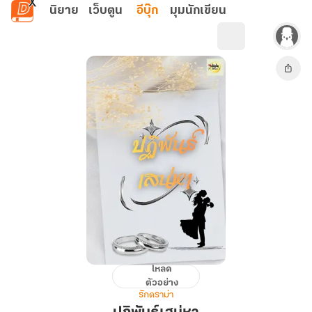
ข้ามไปยังเนื้อหาหลัก
นิยาย
เว็บตูน
อีบุ๊ก
มุมนักเขียน
โหลด
ปฏิ
ตัวอย่าง
พันธ์
รักดราม่า
เสน่หา