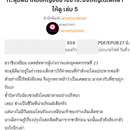
ทะลุมิติมาหมอหญิงอย่างข้าจะยิ่งใหญ่ในใต้หล้า
หมอ
ให้ดู เล่ม 5
หญิง
Camellia Novel
สำนักพิมพ์
อย่าง
นามปากกา
ข้า
เรื่อง
camellianovel
ทะลุ
จะ
มิติ
ยิ่ง
มา
34 ตอน
81.52K
446
956
PG ทั่วไป
PDF/EPUB
27 มี
ใหญ่
หมอ
สารบัญ
จำนวนคำ
จำนวนหน้า (A5)
ยอดวิว
ระดับเนื้อหา
ประเภทไฟล์
วันที่
ใน
หญิง
ใต้
อย่าง
ฮวาชิงเหยียน แพทย์ทหารผู้เก่งกาจแห่งยุคศตวรรษที่ 23
ข้า
หล้า
ทะลุมิติมาอยู่ในร่างของเด็กสาวไร้ค่าตอนที่กำลังจะโดนประหารพอดี!
จะ
ให้
ยิ่ง
ด้วยร่างนี้ไร้พลังฝึกตน จึงถูกตราหน้าว่าเป็นเศษสวะ มารดากับพี่ชายถูก
ดู
ใหญ่
รังแก
เล่ม
ใน
ซ้ำบิดากับน้องชายยังโดนฆ่าตายอย่างปริศนา
5
ใต้
หล้า
เหอะ ช่างเป็นชีวิตที่น่าอภิรมย์เสียจริง
ให้
แต่นางไม่มีวันยอมโดนรังแกเหมือนเจ้าของร่างเดิมเด็ดขาด
ดู
[นิยาย
นางมีความรู้เรื่องปรุงโอสถติดตัวมาจากชาติก่อน ฉะนั้นแล้วยังต้องกลัว
แปล]
อะไรอีกเล่า