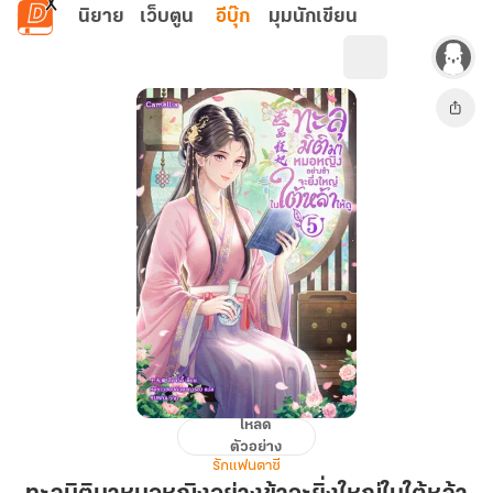
ข้ามไปยังเนื้อหาหลัก
นิยาย
เว็บตูน
อีบุ๊ก
มุมนักเขียน
โหลด
ทะลุ
ตัวอย่าง
มิติ
รักแฟนตาซี
มา