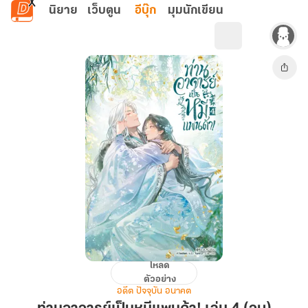
ข้ามไปยังเนื้อหาหลัก
นิยาย
เว็บตูน
อีบุ๊ก
มุมนักเขียน
โหลด
ท่าน
ตัวอย่าง
อาจารย์
อดีต ปัจจุบัน อนาคต
เป็น