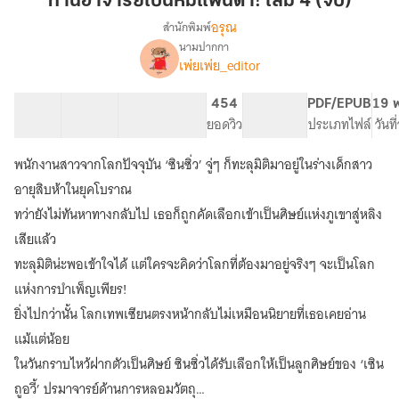
ท่านอาจารย์เป็นหมีแพนด้า! เล่ม 4 (จบ)
หมี
อรุณ
สำนักพิมพ์
แพนด้า!
นามปากกา
เรื่อง
เล่ม
เพ่ยเพ่ย_editor
ท่าน
4
อาจารย์
(จบ)
เป็น
45 ตอน
135.35K
477
454
PG ทั่วไป
PDF/EPUB
19 พ
หมี
สารบัญ
จำนวนคำ
จำนวนหน้า (A5)
ยอดวิว
ระดับเนื้อหา
ประเภทไฟล์
วันท
แพนด้า!
[นิยาย
พนักงานสาวจากโลกปัจจุบัน ‘ซินซิ่ว’ จู่ๆ ก็ทะลุมิติมาอยู่ในร่างเด็กสาว
แปล]
อายุสิบห้าในยุคโบราณ
ทว่ายังไม่ทันหาทางกลับไป เธอก็ถูกคัดเลือกเข้าเป็นศิษย์แห่งภูเขาสู่หลิง
เสียแล้ว
ทะลุมิติน่ะพอเข้าใจได้ แต่ใครจะคิดว่าโลกที่ต้องมาอยู่จริงๆ จะเป็นโลก
แห่งการบำเพ็ญเพียร!
ยิ่งไปกว่านั้น โลกเทพเซียนตรงหน้ากลับไม่เหมือนนิยายที่เธอเคยอ่าน
แม้แต่น้อย
ในวันกราบไหว้ฝากตัวเป็นศิษย์ ซินซิ่วได้รับเลือกให้เป็นลูกศิษย์ของ ‘เซิน
ถูอวี้’ ปรมาจารย์ด้านการหลอมวัตถุ