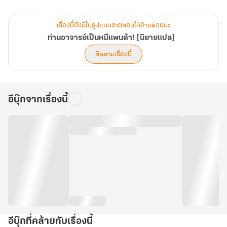
แต่อาจารย์ผู้เงียบขรึม ไม่ชอบสุงสิงกับคนอื่นผู้นั้น…แท้จริงแล้วกลับเป็น
แพนด้า!
เรื่องนี้ยังมีในรูปแบบรายตอนให้อ่านด้วยนะ
ช่างปะไร ในเมื่อโลกก่อนเธอไม่มีโอกาสเลี้ยงแพนด้าตัวเป็นๆ
ท่านอาจารย์เป็นหมีแพนด้า! [นิยายแปล]
งั้นในโลกนี้ก็ขอกราบแพนด้าเป็นอาจารย์ แล้วให้อาจารย์เลี้ยงเธอแทนก็
ติดตามเรื่องนี้
แล้วกัน!
อีบุ๊กจากเรื่องนี้
อีบุ๊กที่คล้ายกับเรื่องนี้