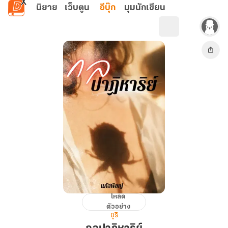
ข้ามไปยังเนื้อหาหลัก
นิยาย
เว็บตูน
อีบุ๊ก
มุมนักเขียน
โหลด
กล
ตัวอย่าง
ปาฏิหาริย์
ยูริ