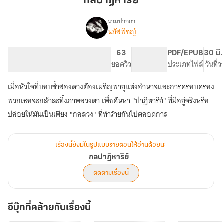
กลปาฏิหาริย์
นามปากกา
นภัสพิชญ์
เรื่อง
กล
ปาฏิหาริย์
30 ตอน
84.25K
428
63
PG ทั่วไป
PDF/EPUB
30 มี
สารบัญ
จำนวนคำ
จำนวนหน้า (A5)
ยอดวิว
ระดับเนื้อหา
ประเภทไฟล์
วันที่
เมื่อหัวใจที่บอบช้ำสองดวงต้องเผชิญพายุแห่งอำนาจและการครอบครอง
พวกเธอจะกล้าละทิ้งภาพลวงตา เพื่อค้นหา "ปาฏิหาริย์" ที่มีอยู่จริงหรือ
ปล่อยให้มันเป็นเพียง "กลลวง" ที่ทำร้ายกันไปตลอดกาล
เรื่องนี้ยังมีในรูปแบบรายตอนให้อ่านด้วยนะ
กลปาฏิหาริย์
ติดตามเรื่องนี้
อีบุ๊กที่คล้ายกับเรื่องนี้