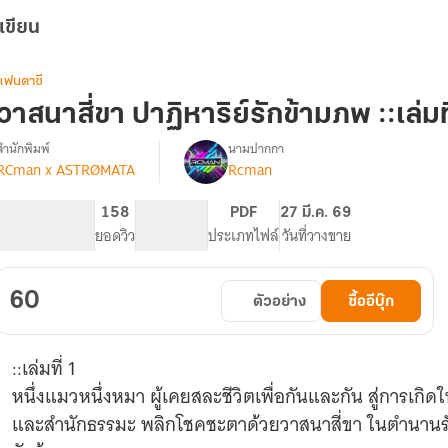
เขียน
แฟนตาซี
วาสนาสี่ขา ปาฏิหาริย์รักข้ามภพ ::เล่มที
สำนักพิมพ์
นามปากกา
RCman x ASTRØMATA
Rcman
รื่อง
วาสนา
ี่
264
158
PG ทั่วไป
PDF
27 มี.ค. 69
ขา
จำนวนหน้า (A5)
ยอดวิว
ระดับเนื้อหา
ประเภทไฟล์
วันที่วางขาย
ปาฏิหาริย์
รัก
ข้าม
60
ตัวอย่าง
ซื้ออีบุ๊ก
ภพ
::เล่มที่ 1
หนึ่งแมวหนึ่งหมา ผู้เคยสละชีวิตเพื่อกันและกัน สู่การเ
และสำนักธรรมะ พลิกโชคชะตาด้วยวาสนาสี่ขา ในตำนานรักท