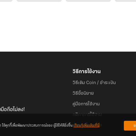
วิธีการใช้งาน
วิธีเติม Coin / ชำระเงิน
วิธีซื้อนิยาย
คู่มือการใช้งาน
มือถือไม่ลง!
กติกาการใช้งาน
้คุกกี้เพื่อพัฒนาประสบการณ์ของ ผู้ใช้ให้ดียิ่งขึ้น
เรียนรู้เพิ่มเติมที่นี่
ย
คำถามที่พบบ่อย