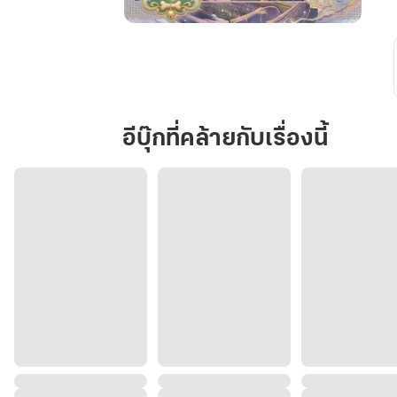
วาสนา
สี่
ขา
ปาฏิหาริย์
รัก
อีบุ๊กที่คล้ายกับเรื่องนี้
ข้าม
ภพ
::เล่ม
ที่
1