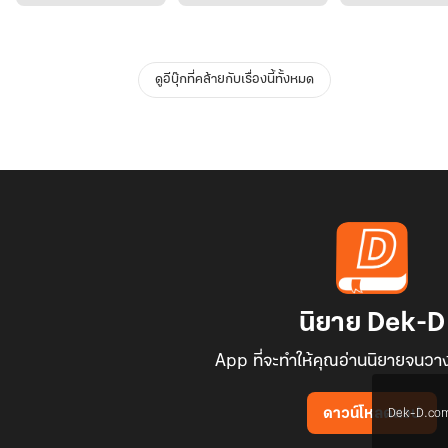
ดูอีบุ๊กที่คล้ายกับเรื่องนี้ทั้งหมด
นิยาย Dek-D
App ที่จะทำให้คุณอ่านนิยายจนวาง
Dek-D.com ใช
ดาวน์โหลดแอป