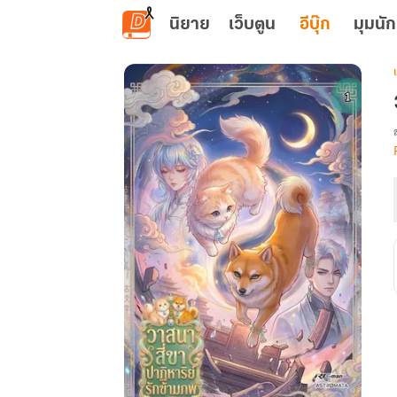
ข้ามไปยังเนื้อหาหลัก
นิยาย
เว็บตูน
อีบุ๊ก
มุมนัก
เ
ส