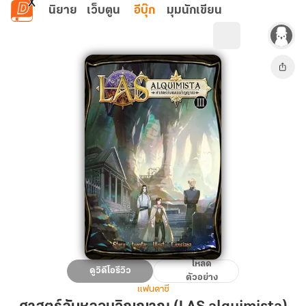
ข้ามไปยังเนื้อหาหลัก
นิยาย
เว็บตูน
อีบุ๊ก
มุมนักเขียน
โหลด
ศาสตร์
ดูวิดีโอรีวิว
ตัวอย่าง
ลับ
แฟนตาซี
หลอม