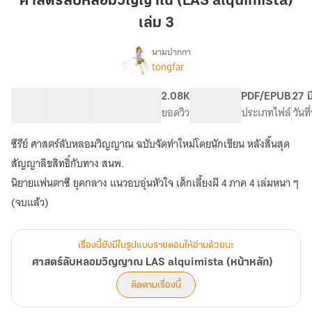
ศาสตร์ลับหลอมวิญญาณ (LAS alquimista)
วิญญาณ
เล่ม 3
(LAS
alquimista)
นามปากกา
เล่ม
tongfar
เรื่อง
ศาสตร์
3
ลับ
68 ตอน
299.56K
1.3K
2.08K
PG ทั่วไป
PDF/EPUB
27 ม
หลอม
สารบัญ
จำนวนคำ
จำนวนหน้า (A5)
ยอดวิว
ระดับเนื้อหา
ประเภทไฟล์
วันท
วิญญาณ
LAS
ซีรีย์ ศาสตร์ลับหลอมวิญญาณ ฉบับจัดทำใหม่โดยนักเขียน หลังสิ้นสุด
alquimista
(หน้า
สัญญาลิขสิทธิ์กับทาง สนพ.
หลัก)
นิยายแฟนตาซี ยุคกลาง แนวอบอุ่นหัวใจ เด็กเลี้ยงผี 4 ภาค 4 เล่มหนา ๆ
(จบแล้ว)
เรื่องนี้ยังมีในรูปแบบรายตอนให้อ่านด้วยนะ
ศาสตร์ลับหลอมวิญญาณ LAS alquimista (หน้าหลัก)
ติดตามเรื่องนี้