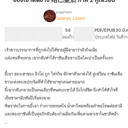
ฮองเฮาติดอ่าง 结巴皇后 ภาค 2 หู่เสวียน
结
巴
นามปากกา
Tananya_LSolen
เรื่อง
皇
ฮองเฮา
后
ติด
9 ตอน
13.03K
83
56
PG ทั่วไป
PDF/EPUB
30 มี.
ภาค
อ่าง
สารบัญ
จำนวนคำ
จำนวนหน้า (A5)
ยอดวิว
ระดับเนื้อหา
ประเภทไฟล์
วันที่ว
2
结
巴
หู่
เจ้าสาวบรรณาการที่ถูกส่งไปให้ชายผู้มีฉายาว่าผัวกินเมีย
皇
เสวียน
后
แต่แทนที่จะตาย เขากลับทำให้ราชันเสือขาวเปิดไคเปาเป็นครั้งแรก
ภาค
2
อี้เฉา ฮองเฮาของ ฉิวโม่ ถูก ไห่จวิน ลักพาตัวมาส่งให้ หู่เสวียน ราชันเสือ
หู่
เสวียน
ขาวแห่งทะเลประจิมที่ทำให้ชายาทุกคนตายอนาถ
อี้เฉากลับกลายเป็นคนเดียวที่ทนตบะเขาได้ ยิ่งใกล้ชิด ยิ่งทำให้หัวใจที่
เย็นชามานับพันปีเริ่มละลาย
พิษราคะในกายอี้เฉา ร่างกายทรยศใจ น้ำตาไหลพร้อมคำขอโทษต่อสามี
และสองราชันที่เป็นคู่อริกลับต้องร่วมมือกันเพื่อตามหาเขาในชาติหน้า