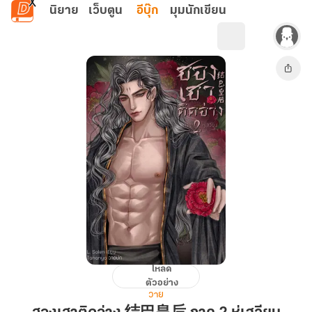
ข้ามไปยังเนื้อหาหลัก
นิยาย
เว็บตูน
อีบุ๊ก
มุมนักเขียน
โหลด
ฮองเฮา
ตัวอย่าง
ติด
วาย
อ่าง