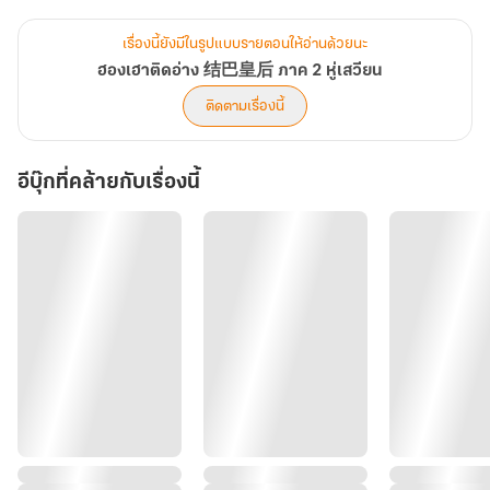
คลั่งรัก ดิบเถื่อน เศร้าและอีโรติก
หู่เสวียน × อี้เฉา
เรื่องนี้ยังมีในรูปแบบรายตอนให้อ่านด้วยนะ
ฮองเฮาติดอ่าง 结巴皇后 ภาค 2 หู่เสวียน
-------------------------------------------
ติดตามเรื่องนี้
รบกวนนักอ่านที่รัก อ่านคำเตือนในเล่มตัวอย่างก่อนตัดสินใจสั่งซื้อน้า
มีการบรรยายถึงกายวิภาคสัตว์เทพ (Non-human anatomy)
อีบุ๊กที่คล้ายกับเรื่องนี้
ปล. ฉากต่อเนื่องกัน อ่านฮองเฮาติดอ่าง 结巴皇后 ภาค 1 ฉิวโม่ก่อนนะ
คะ