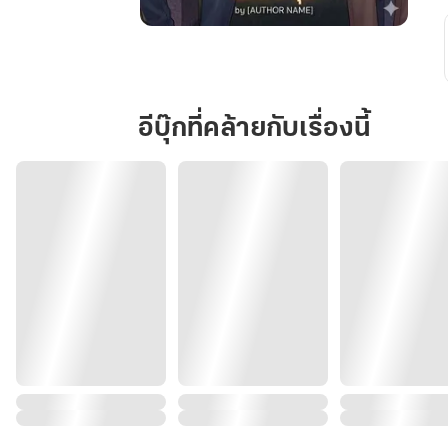
นอก
เฟรม
ไม่
ได้
อีบุ๊กที่คล้ายกับเรื่องนี้
แปล
ว่า
ไม่
รัก