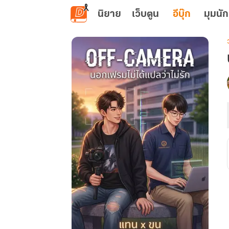
ข้ามไปยังเนื้อหาหลัก
นิยาย
เว็บตูน
อีบุ๊ก
มุมนัก
เ