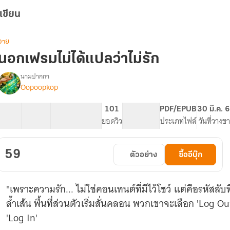
เขียน
วาย
นอกเฟรมไม่ได้แปลว่าไม่รัก
นามปากกา
Oopoopkop
รื่อง
นอก
เฟรม
5 ตอน
10.76K
52
101
PG ทั่วไป
PDF/EPUB
30 มี.ค. 
ไม่
สารบัญ
จำนวนคำ
จำนวนหน้า (A5)
ยอดวิว
ระดับเนื้อหา
ประเภทไฟล์
วันที่วางข
ได้
แปล
ว่า
59
ตัวอย่าง
ซื้ออีบุ๊ก
ไม่
รัก
"เพราะความรัก... ไม่ใช่คอนเทนต์ที่มีไว้โชว์ แต่คือรหัสลับที
ล้ำเส้น พื้นที่ส่วนตัวเริ่มสั่นคลอน พวกเขาจะเลือก 'Log
'Log In'