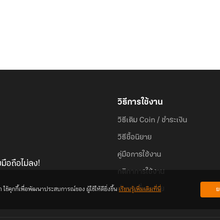
วิธีการใช้งาน
วิธีเติม Coin / ชำระเงิน
วิธีซื้อนิยาย
คู่มือการใช้งาน
มือถือไม่ลง!
กติกาการใช้งาน
้คุกกี้เพื่อพัฒนาประสบการณ์ของ ผู้ใช้ให้ดียิ่งขึ้น
เรียนรู้เพิ่มเติมที่นี่
ย
คำถามที่พบบ่อย