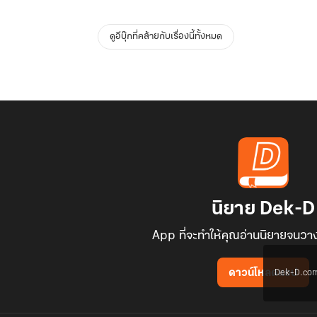
ดูอีบุ๊กที่คล้ายกับเรื่องนี้ทั้งหมด
นิยาย Dek-D
App ที่จะทำให้คุณอ่านนิยายจนวาง
Dek-D.com ใช
ดาวน์โหลดแอป