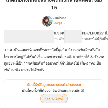
เกิดใหม่ทั้งทีก็ต้องอาชีพนักเวทสายผลิตสิ! เล่ม
ก็
15
ต้อง
อาชีพ
นามปากกา
นัก
๐Algiz๐
เรื่อง
เกิด
เวท
ใหม่
สาย
23 ตอน
75.32K
335
8.36K
PG ทั่วไป
PDF/EPUB
27 มี
ทั้งที
สารบัญ
จำนวนคำ
ผลิต
จำนวนหน้า (A5)
ยอดวิว
ระดับเนื้อหา
ประเภทไฟล์
วันที
ก็
สิ!
ต้อง
จากทางดินแดนเหนือแขกที่รอคอยในที่สุดก็มาถึง เฉกเช่นเดียวกันกับ
เล่ม
อาชีพ
นัก
15
โครงการใหญ่ที่ได้เริ่มต้นขึ้น แผนการรวมไปจนถึงทางเลือกได้เริ่มชัดเจน
เวท
ทุกอย่างที่เป็นการเตรียมตัวเพื่ออนาคตได้ดำเนินต่อไป เรื่องราวจะเป็น
สาย
เช่นไรมาติดตามชมไปด้วยกัน
ผลิต
สิ!
เรื่องนี้ยังมีในรูปแบบรายตอนให้อ่านด้วยนะ
เกิดใหม่ทั้งทีก็ต้องอาชีพนักเวทสายผลิตสิ!
ติดตามเรื่องนี้