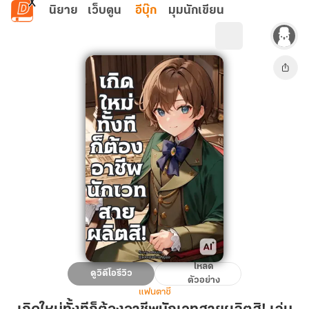
ข้ามไปยังเนื้อหาหลัก
นิยาย
เว็บตูน
อีบุ๊ก
มุมนักเขียน
โหลด
เกิด
ดูวิดีโอรีวิว
ตัวอย่าง
ใหม่
แฟนตาซี
ทั้งที