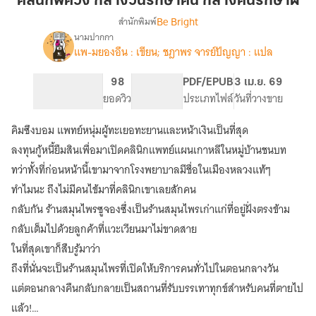
คลินิกพิศวง กลางวันรักษาคน กลางคืนรักษาผี
วัน
Be Bright
สำนักพิมพ์
รักษา
นามปากกา
เรื่อง
คน
แพ-มยองอึน : เขียน; ชฎาพร จารย์ปัญญา : แปล
คลินิก
กลาง
พิศวง
คืน
กลาง
408
98
PG ทั่วไป
PDF/EPUB
3 เม.ย. 69
รักษา
วัน
จำนวนหน้า (A5)
ยอดวิว
ระดับเนื้อหา
ประเภทไฟล์
วันที่วางขาย
รักษา
ผี
คน
คิมซึงบอม แพทย์หนุ่มผู้ทะเยอทะยานและหน้าเงินเป็นที่สุด
กลาง
ลงทุนกู้หนี้ยืมสินเพื่อมาเปิดคลินิกแพทย์แผนเกาหลีในหมู่บ้านชนบท
คืน
รักษา
ทว่าทั้งที่ก่อนหน้านี้เขามาจากโรงพยาบาลมีชื่อในเมืองหลวงแท้ๆ
ผี
ทำไมนะ ถึงไม่มีคนไข้มาที่คลินิกเขาเลยสักคน
กลับกัน ร้านสมุนไพรซูจองซึ่งเป็นร้านสมุนไพรเก่าแก่ที่อยู่ฝั่งตรงข้าม
กลับเต็มไปด้วยลูกค้าที่แวะเวียนมาไม่ขาดสาย
ในที่สุดเขาก็สืบรู้มาว่า
ถึงที่นั่นจะเป็นร้านสมุนไพรที่เปิดให้บริการคนทั่วไปในตอนกลางวัน
แต่ตอนกลางคืนกลับกลายเป็นสถานที่รับบรรเทาทุกข์สำหรับคนที่ตายไป
แล้ว!