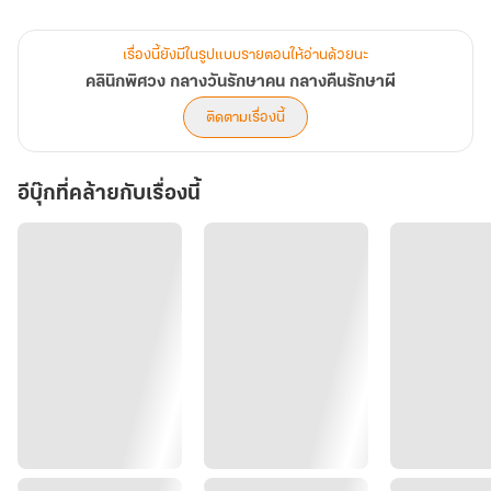
‘บรรเทาทุกข์ผี 1 ตน แลกกับการพาคนไข้มาให้ 10 คน’
เรื่องนี้ยังมีในรูปแบบรายตอนให้อ่านด้วยนะ
เมื่อคู่แข่งตัวฉกาจใช้วิธีนี้ เขาต้องทำอย่างไรถึงจะแย่งลูกค้ามาได้
คลินิกพิศวง กลางวันรักษาคน กลางคืนรักษาผี
ภารกิจกอบกู้กิจการคลินิกอันร่อแร่ของนักบรรเทาทุกข์ผีมือใหม่อย่างซึง
ติดตามเรื่องนี้
บอม
กำลังจะเริ่มต้นขึ้นแล้ว!
อีบุ๊กที่คล้ายกับเรื่องนี้