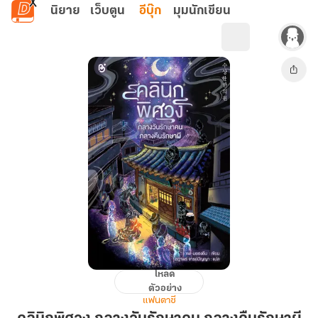
ข้ามไปยังเนื้อหาหลัก
นิยาย
เว็บตูน
อีบุ๊ก
มุมนักเขียน
โหลด
คลินิก
ตัวอย่าง
พิศวง
แฟนตาซี
กลาง