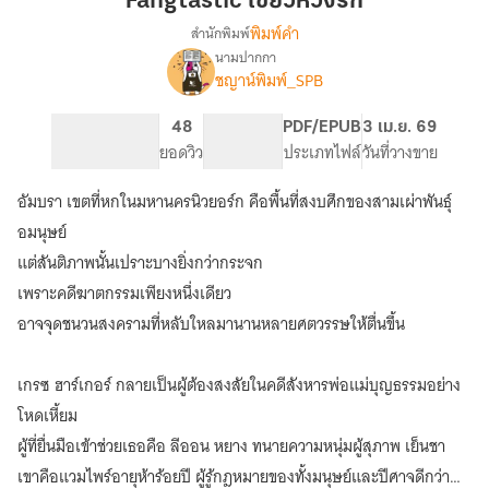
Fangtastic เขี้ยวหวงรัก
รัก
พิมพ์คำ
สำนักพิมพ์
นามปากกา
Fangtastic
เรื่อง
ชญาน์พิมพ์_SPB
เขี้ยว
หวง
584
48
PG ทั่วไป
PDF/EPUB
3 เม.ย. 69
รัก
จำนวนหน้า (A5)
ยอดวิว
ระดับเนื้อหา
ประเภทไฟล์
วันที่วางขาย
อัมบรา เขตที่หกในมหานครนิวยอร์ก คือพื้นที่สงบศึกของสามเผ่าพันธุ์
อมนุษย์
แต่สันติภาพนั้นเปราะบางยิ่งกว่ากระจก
เพราะคดีฆาตกรรมเพียงหนึ่งเดียว
อาจจุดชนวนสงครามที่หลับใหลมานานหลายศตวรรษให้ตื่นขึ้น
เกรซ ฮาร์เกอร์ กลายเป็นผู้ต้องสงสัยในคดีสังหารพ่อแม่บุญธรรมอย่าง
โหดเหี้ยม
ผู้ที่ยื่นมือเข้าช่วยเธอคือ ลีออน หยาง ทนายความหนุ่มผู้สุภาพ เย็นชา
เขาคือแวมไพร์อายุห้าร้อยปี ผู้รู้กฎหมายของทั้งมนุษย์และปีศาจดีกว่า