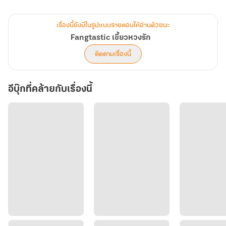
ใคร
เรื่องนี้ยังมีในรูปแบบรายตอนให้อ่านด้วยนะ
เมื่อการสืบสวนดำดิ่งลงสู่ความลับลึกลงเรื่อยๆ
Fangtastic เขี้ยวหวงรัก
เหล่าอมนุษย์ต่างเริ่มเผยความต้องการของตนเอง
ติดตามเรื่องนี้
เพราะหญิงสาวอาจเป็นกุญแจสำคัญ
ในการเดิมพันระหว่างพระเจ้ากับซาตานที่เวียนกลับมาทุก 666 ปี
อีบุ๊กที่คล้ายกับเรื่องนี้
หากเธอมีชีวิตอยู่ โลกอาจล่มสลาย
แต่หากเธอตาย เสมือนทุกฝ่ายต้องพ่ายแพ้
ความรัก ศรัทธา และบาป...พวกเขาสมควรเลือกสิ่งใด