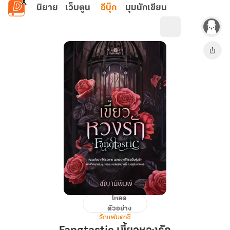
ข้ามไปยังเนื้อหาหลัก
นิยาย
เว็บตูน
อีบุ๊ก
มุมนักเขียน
โหลด
Fangtastic
ตัวอย่าง
เขี้ยว
รักแฟนตาซี
หวง