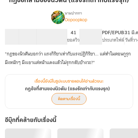
กฎข้อที่สามของนิวตัน (แรงรักเท่ากับแรงรุก)
สาม
ของ
นามปากกา
Oopoopkop
เรื่อง
นิ
กฎ
วตัน
ข้อ
6 ตอน
18.06K
78
41
PG ทั่วไป
PDF/EPUB
31 มี.
(แรง
ที่
สารบัญ
จำนวนคำ
จำนวนหน้า (A5)
ยอดวิว
ระดับเนื้อหา
ประเภทไฟล์
วันที่ว
รัก
สาม
ของ
เท่ากับ
"กฎของนิวตันบอกว่า แรงกิริยาเท่ากับแรงปฏิกิริยา... แต่ทำไมตอนกูรุก
นิ
แรง
วตัน
มึงหนักๆ มึงเอาแต่หน้าแดงแล้วไม่รุกกลับบ้างวะ?"
รุก)
(แรง
รัก
เท่ากับ
เรื่องนี้ยังมีในรูปแบบรายตอนให้อ่านด้วยนะ
แรง
กฎข้อที่สามของนิวตัน (แรงรักเท่ากับแรงรุก)
รุก)
ติดตามเรื่องนี้
อีบุ๊กที่คล้ายกับเรื่องนี้