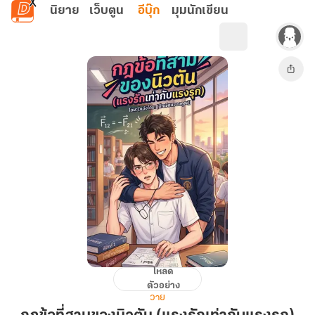
ข้ามไปยังเนื้อหาหลัก
นิยาย
เว็บตูน
อีบุ๊ก
มุมนักเขียน
โหลด
กฎ
ตัวอย่าง
ข้อ
วาย
ที่