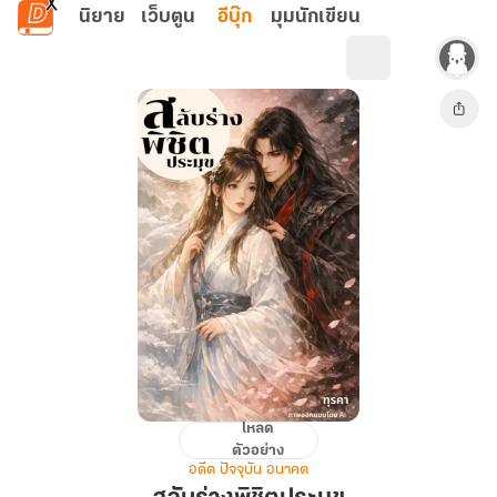
ข้ามไปยังเนื้อหาหลัก
นิยาย
เว็บตูน
อีบุ๊ก
มุมนักเขียน
โหลด
สลับ
ตัวอย่าง
ร่าง
อดีต ปัจจุบัน อนาคต
พิชิต