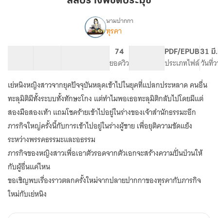
สลับร่างพิชิตประมุข
ประมุข
นามปากกา
ทุรคา
เรื่อง
สลับ
ร่าง
46 ตอน
34.84K
271
74
PG ทั่วไป
PDF/EPUB
31 มี
พิชิต
สารบัญ
จำนวนคำ
จำนวนหน้า (A5)
ยอดวิว
ระดับเนื้อหา
ประเภทไฟล์
วันที่
ท่าน
ประมุข
เย่หนิงหญิงสาวจากยุคปัจจุบันหลุดเข้าไปในยุคที่แปลกประหลาด คนอื่น
ทะลุมิติมีทั้งระบบทั้งทักษะโกง แต่ทำไมพอเธอทะลุมิติกลับไปโดยมีแต่
สองมือสองเท้า แถมโชคร้ายเข้าไปอยู่ในร่างของเจ้าสำนักธรรมะอีก
ภารกิจใหญ่ครั้งนี้กับการเข้าไปอยู่ในร่างผู้ชาย เพื่อยุติความขัดแย้ง
ระหว่างพรรคธรรมะและอธรรม
ภารกิจของหญิงสาวเพื่อเอาตัวรอดจากตัวเอกจะสร้างความปั่นป่วนให้
กับผู้อื่นแค่ไหน
ขอเชิญพบเรื่องราวตลกครั้งใหม่จากปลายปากกาของทุรคากับภารกิจ
ใหม่กับเย่หนิง