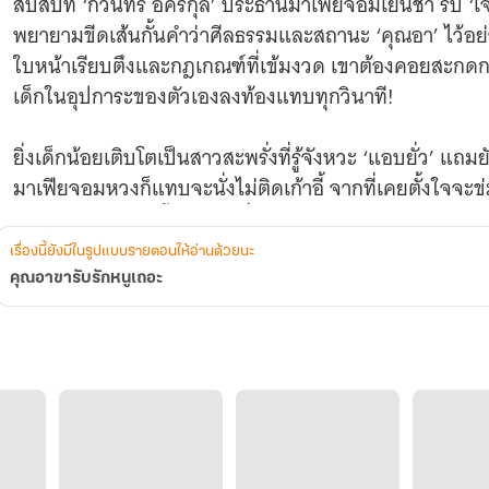
สิบสี่ปีที่ ‘กวินทร์ อัครกุล’ ประธานมาเฟียจอมเย็นชา รับ ‘
พยายามขีดเส้นกั้นคำว่าศีลธรรมและสถานะ ‘คุณอา’ ไว้อย่า
ใบหน้าเรียบตึงและกฎเกณฑ์ที่เข้มงวด เขาต้องคอยสะกดก
เด็กในอุปการะของตัวเองลงท้องแทบทุกวินาที!
ยิ่งเด็กน้อยเติบโตเป็นสาวสะพรั่งที่รู้จังหวะ ‘แอบยั่ว’ แถ
มาเฟียจอมหวงก็แทบจะนั่งไม่ติดเก้าอี้ จากที่เคยตั้งใจจะ
สัญญาผู้ปกครองทิ้ง แล้วเปลี่ยนสถานะมาเป็น ‘สามี’ ให้รู้แ
เรื่องนี้ยังมีในรูปแบบรายตอนให้อ่านด้วยนะ
[Quote เรียกน้ำย่อย]
คุณอาขารับรักหนูเถอะ
"ทำไมกระโปรงสั้นขนาดนี้ ไปเปลี่ยนเดี๋ยวนี้เจ้าขา ถ้าไม่เปล
"คุณอาหวงหนูเหรอคะ?"
"ฉันไม่ได้หวงในฐานะผู้ปกครอง... แต่ฉันกำลัง ‘หึง’ ผู้หญ