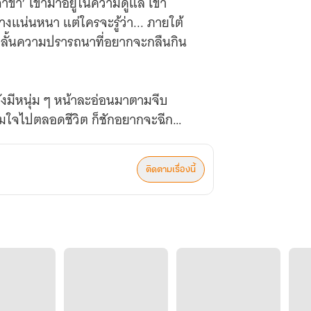
เจ้าขา’ เข้ามาอยู่ในความดูแล เขา
งแน่นหนา แต่ใครจะรู้ว่า... ภายใต้
ลั้นความปรารถนาที่อยากจะกลืนกิน
มยังมีหนุ่ม ๆ หน้าละอ่อนมาตามจีบ
ข่มใจไปตลอดชีวิต ก็ชักอยากจะฉีก
ล้วรู้รอด!
ติดตามเรื่องนี้
ี่ยนก็ไม่ต้องไป"
ิงของฉันต่างหาก!"