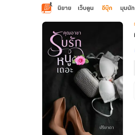
ข้ามไปยังเนื้อหาหลัก
นิยาย
เว็บตูน
อีบุ๊ก
มุมนัก
เ