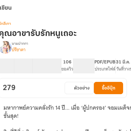
เขียน
รักสีเทา
คุณอาขารับรักหนูเถอะ
นามปากกา
ปรียาดา
รื่อง
คุณ
อา
43 ตอน
106.77K
771
106
PG ทั่วไป
PDF/EPUB
31 มี.ค
ขา
สารบัญ
จำนวนคำ
จำนวนหน้า (A5)
ยอดวิว
ระดับเนื้อหา
ประเภทไฟล์
วันที่วา
รับ
รัก
หนู
279
ตัวอย่าง
ซื้ออีบุ๊ก
เถอะ
มหากาพย์ความคลั่งรัก 14 ปี... เมื่อ ‘ผู้ปกครอง’ จอมเผด็
ขั้นสุด!