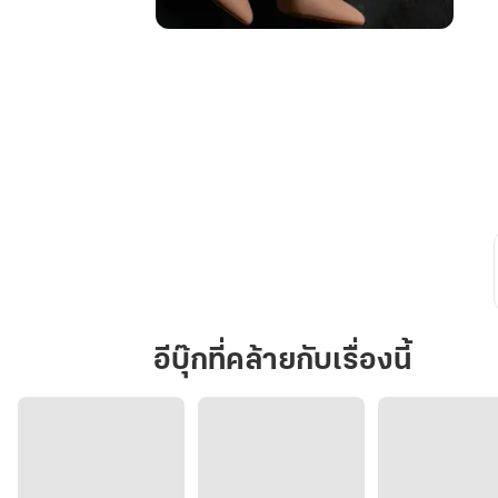
คุณ
อา
ขา
รับ
รัก
หนู
เถอะ
อีบุ๊กที่คล้ายกับเรื่องนี้