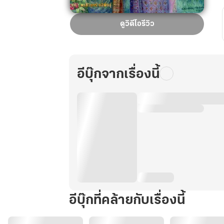
อรุณ
ดูวิดีโอรีวิว
รุ่ง
แห่
งอ
โยธ
อีบุ๊กจากเรื่องนี้
ยา
1
ภาค
นาง
แก้ว
คู่
บารมี
อีบุ๊กที่คล้ายกับเรื่องนี้