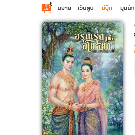
ข้ามไปยังเนื้อหาหลัก
นิยาย
เว็บตูน
อีบุ๊ก
มุมนัก
เ
ร