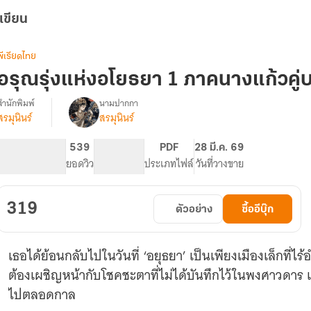
เขียน
พีเรียดไทย
อรุณรุ่งแห่งอโยธยา 1 ภาคนางแก้วคู่
สำนักพิมพ์
นามปากกา
สรมุนินร์
สรมุนินร์
รื่อง
อรุณ
ุ่ง
614
539
PG ทั่วไป
PDF
28 มี.ค. 69
แห่
จำนวนหน้า (A5)
ยอดวิว
ระดับเนื้อหา
ประเภทไฟล์
วันที่วางขาย
งอ
โยธ
ยา
319
ตัวอย่าง
ซื้ออีบุ๊ก
(อี
บุ๊ก
4
เธอได้ย้อนกลับไปในวันที่ ‘อยุธยา’ เป็นเพียงเมืองเล็กที่ไร้
เล่ม
จบ)
ต้องเผชิญหน้ากับโชคชะตาที่ไม่ได้บันทึกไว้ในพงศาวดาร 
ไปตลอดกาล