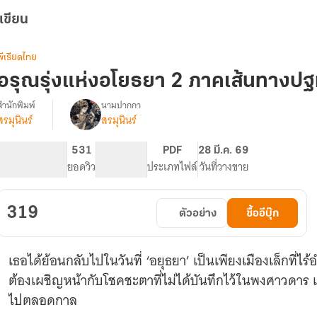
เขียน
พีเรียดไทย
อรุณรุ่งแห่งอโยธยา 2 ภาคเส้นทางปฐม
สำนักพิมพ์
นามปากกา
สรมุนินร์
สรมุนินร์
รื่อง
อรุณ
ุ่ง
599
531
PG ทั่วไป
PDF
28 มี.ค. 69
แห่
จำนวนหน้า (A5)
ยอดวิว
ระดับเนื้อหา
ประเภทไฟล์
วันที่วางขาย
งอ
โยธ
ยา
319
ตัวอย่าง
ซื้ออีบุ๊ก
(อี
บุ๊ก
4
เธอได้ย้อนกลับไปในวันที่ ‘อยุธยา’ เป็นเพียงเมืองเล็กที่ไร้
เล่ม
จบ)
ต้องเผชิญหน้ากับโชคชะตาที่ไม่ได้บันทึกไว้ในพงศาวดาร 
ไปตลอดกาล