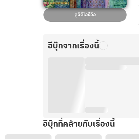
อรุณ
ดูวิดีโอรีวิว
รุ่ง
แห่
งอ
โยธ
อีบุ๊กจากเรื่องนี้
ยา
2
ภาค
เส้น
ทาง
ปฐม
กษัตริย์
อีบุ๊กที่คล้ายกับเรื่องนี้