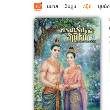
ข้ามไปยังเนื้อหาหลัก
นิยาย
เว็บตูน
อีบุ๊ก
มุมนัก
เ
ร