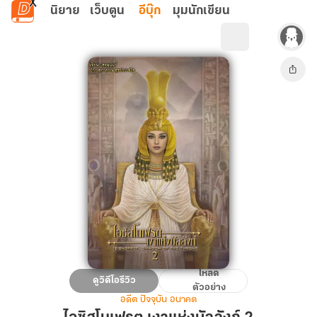
ข้ามไปยังเนื้อหาหลัก
นิยาย
เว็บตูน
อีบุ๊ก
มุมนักเขียน
โหลด
ไอ
ดูวิดีโอรีวิว
ตัวอย่าง
ซิ
อดีต ปัจจุบัน อนาคต
ส