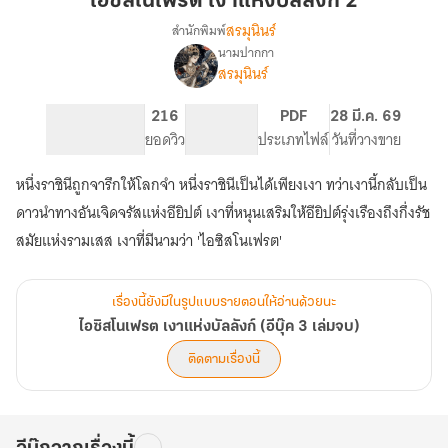
ไอซิสโนเฟรต เงาแห่งบัลลังก์ 2
โน
สรมุนินร์
สำนักพิมพ์
เฟรต
นามปากกา
เรื่อง
เงา
สรมุนินร์
ไอ
แห่ง
ซิ
บัลลังก์
ส
578
216
PG ทั่วไป
PDF
28 มี.ค. 69
2
โน
จำนวนหน้า (A5)
ยอดวิว
ระดับเนื้อหา
ประเภทไฟล์
วันที่วางขาย
เฟรต
เงา
หนึ่งราชินีถูกจารึกให้โลกจำ หนึ่งราชินีเป็นได้เพียงเงา ทว่าเงานี้กลับเป็น
แห่ง
ดาวนำทางอันเจิดจรัสแห่งอียิปต์ เงาที่หนุนเสริมให้อียิปต์รุ่งเรืองถึงกึ่งรัช
บัลลังก์
(อี
สมัยแห่งรามเสส เงาที่มีนามว่า 'ไอซิสโนเฟรต'
บุ๊ค
3
เล่ม
เรื่องนี้ยังมีในรูปแบบรายตอนให้อ่านด้วยนะ
จบ)
ไอซิสโนเฟรต เงาแห่งบัลลังก์ (อีบุ๊ค 3 เล่มจบ)
ติดตามเรื่องนี้