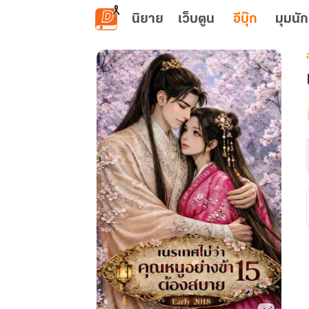
ข้ามไปยังเนื้อหาหลัก
นิยาย
เว็บตูน
อีบุ๊ก
มุมนัก
เ