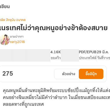
เขียน
อดีต ปัจจุบัน อนาคต
เนรเทศไม่ว่าคุณหนูอย่างข้าต้องสบาย 
นามปากกา
early2018
รื่อง
เนรเทศ
ไม่
36 ตอน
98.89K
496
4.16K
PG ทั่วไป
PDF/EPUB
29 มี.ค.
ว่า
สารบัญ
จำนวนคำ
จำนวนหน้า (A5)
ยอดวิว
ระดับเนื้อหา
ประเภทไฟล์
วันที่วาง
คุณ
หนู
อย่าง
275
ตัวอย่าง
ซื้ออีบุ๊ก
ข้า
ต้อง
สบาย
คุณหนูหมื่นล้านทะลุมิติพร้อมระบบช้อปปิ้งแม้ถูกทิ้งให้แต
คนอย่างฉินเหมี่ยวไม่มีคำว่าลำบาก ในเมื่อขนเสบียงและเ
ตลอดทางที่ถูกเนรเทศ