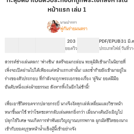
ทะลุมิติมาเป็นตัวประกอบที่ถูกพระเอกสังหารใน
เป็น
หน้าแรก เล่ม 1
ตัวประกอบ
ที่
นามปากกา
ถูก
พู่กันร่ายมนตรา
(อ่าน
เรื่อง
พระเอก
ฟรี
วัน
สังหาร
9 ตอน
34.39K
157
203
PG ทั่วไป
PDF/EPUB
31 มี.
ละ
สารบัญ
จำนวนคำ
จำนวนหน้า (A5)
ใน
ยอดวิว
ระดับเนื้อหา
ประเภทไฟล์
วันที่ว
ตอน)
หน้า
ทะลุ
สวรรค์ช่างเล่นตลก! 'ฟางซิน' สตรีจอมกะล่อน ทะลุมิติเข้ามาในนิยายที่
แรก
มิติ
เล่ม
เพิ่งจะเปิดอ่านไปได้เพียงแค่หน้าแรกเท่านั้น! และซ้ำร้ายยังเข้ามาอยู่ใน
มา
เป็น
1
ร่างของตัวประกอบ ที่กำลังจะถูกพระเอกของเรื่อง 'ลู่จิน' ยอดฝีมือ
ตัวประกอบ
อันดับหนึ่งแห่งฝ่ายธรรมะ สังหารทิ้งในอีกไม่ช้านี้!
ที่
ถูก
พระเอก
เพื่อเอาชีวิตรอดจากปลายกระบี่ นางจึงงัดทุกเล่ห์เหลี่ยมและวิชาหน้า
สังหาร
หนาขึ้นมาใช้ ทว่าโชคชะตากลับเล่นตลกยิ่งกว่า เมื่อนางดันบังเอิญไป
ใน
หน้า
ปลุกไข่วิเศษ จนเกิดการทำพันธะวิญญาณบรรพกาล ผูกมัดชีวิตของนาง
แรก
เข้ากับยอดบุรุษหน้าน้ำแข็งผู้นี้เข้าอย่างจัง