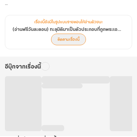
เงื่อนไขมีเพียงหนึ่งเดียว 'หากนางตาย เขาจะตายตาม!'
เรื่องนี้ยังมีในรูปแบบรายตอนให้อ่านด้วยนะ
จากศัตรูที่ควรจะฟาดฟัน ลู่จินผู้แสนจะเจ้าระเบียบ รักความสะอาด ปาก
(อ่านฟรีวันละตอน) ทะลุมิติมาเป็นตัวประกอบที่ถูกพระเอกสังหารในหน้าแรก
ร้าย และชิงชังความสกปรกเข้ากระดูกดำ กลับต้องจำใจรับหน้าที่
ติดตามเรื่องนี้
องครักษ์พิทักษ์สตรีจอมโวยวายอย่างหลีกเลี่ยงมิได้ การเดินทางสุดแสน
จะวายป่วงพร้อมกับสัตว์วิเศษสองตัวที่ถือกำเนิดจากไข่ใบนั้นจึงบังเกิด
ขึ้น
อีบุ๊กจากเรื่องนี้
ทว่าความวุ่นวายยังมิสร่างซา เมื่อพันธะวิญญาณทำให้ 'พลังปราณธาตุ
พฤกษา' ในร่างของฟางซินตื่นขึ้น!
ภายใต้เสียงหัวเราะและการปะทะฝีปาก การเดินทางของพวกเขาหาใช่
เพียงการท่องเที่ยวในยุทธภพ แต่ซุกซ่อนโศกนาฏกรรมสีเลือดเอาไว้
การกวาดล้างสำนักนอกรีตแต่แรกเริ่ม มิใช่เพียงแต่การผดุงคุณธรรม
ทว่ามันคือการตามล่าหาเบาะแสของ 'ศัตรูในเงามืด' ผู้ทรยศที่สังหาร