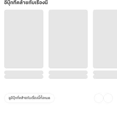
ครอบครัวและอาจารย์ของลู่จิน!
อีบุ๊กที่คล้ายกับเรื่องนี้
ศัตรูผู้เร้นกายกำลังเคลื่อนไหว พวกมันมีอำนาจล้นฟ้า มีสมุนและมือ
สังหารอยู่ทั่วทุกหนแห่ง และบัดนี้ พวกมันรู้แล้วว่ายอดฝีมือผู้ไร้พ่าย มี
'จุดอ่อน' เป็นสตรีผู้ครอบครองพลังปราณธาตุพฤกษา!
บทที่ 1-8
(3 เล่มจบ ค่ะ)
เนื้อหาในนิยายเรื่องนี้ ตัวละคร สถานที่ และเหตุการณ์ เป็นเพียงเรื่อง
สมมติที่สร้างขึ้นเพื่อความบันเทิงเท่านั้น ไม่มีความเกี่ยวข้องกับบุคคล
หรือเหตุการณ์จริงใดๆ โปรดใช้วิจารณญาณในการอ่าน
ดูอีบุ๊กที่คล้ายกับเรื่องนี้ทั้งหมด