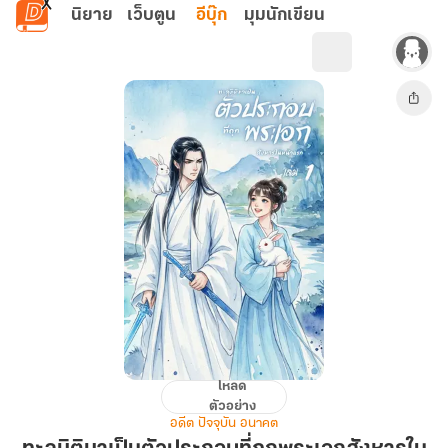
ข้ามไปยังเนื้อหาหลัก
นิยาย
เว็บตูน
อีบุ๊ก
มุมนักเขียน
โหลด
ทะลุ
ตัวอย่าง
มิติ
อดีต ปัจจุบัน อนาคต
มา