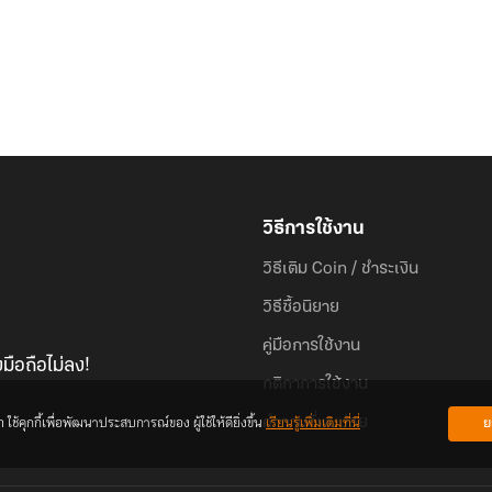
วิธีการใช้งาน
วิธีเติม Coin / ชำระเงิน
วิธีซื้อนิยาย
คู่มือการใช้งาน
มือถือไม่ลง!
กติกาการใช้งาน
้คุกกี้เพื่อพัฒนาประสบการณ์ของ ผู้ใช้ให้ดียิ่งขึ้น
เรียนรู้เพิ่มเติมที่นี่
ย
คำถามที่พบบ่อย