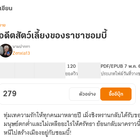
เขียน
วาย
อดีตสัตว์เลี้ยงของราชาซอมบี้
นามปากกา
Zenxia13
รื่อง
อดีต
สัตว์
47 ตอน
140.87K
732
120
PG ทั่วไป
PDF/EPUB
7 พ.ค. 
เลี้ยง
สารบัญ
จำนวนคำ
จำนวนหน้า (A5)
ยอดวิว
ระดับเนื้อหา
ประเภทไฟล์
วันที่วาง
ของ
ราชา
ซอมบี้
279
ตัวอย่าง
ซื้ออีบุ๊ก
ทุ่มเทความรักให้ทุกคนมาหลายปี เมิ่งชิงหรานกลับได้รั
มนุษย์ตกต่ำและไม่เหลืออะไรให้ศรัทธา ย้อนกลับมาคราวนี้ 
หนีไปสร้างเมืองอยู่กับซอมบี้!