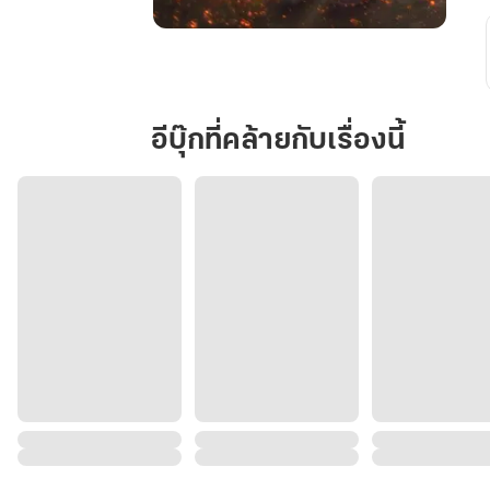
อดีต
สัตว์
เลี้ยง
ของ
อีบุ๊กที่คล้ายกับเรื่องนี้
ราชา
ซอมบี้