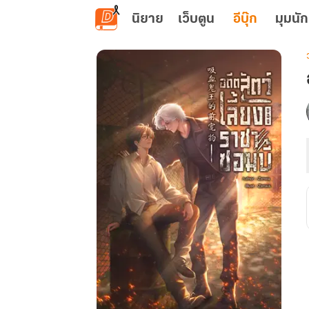
ข้ามไปยังเนื้อหาหลัก
นิยาย
เว็บตูน
อีบุ๊ก
มุมนัก
เ