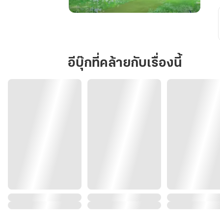
ทะลุ
มิติ
มา
เป็น
อีบุ๊กที่คล้ายกับเรื่องนี้
หม่า
มี๊
ของ
วาย
ร้าย
ตัว
นุ่ม
ฟู