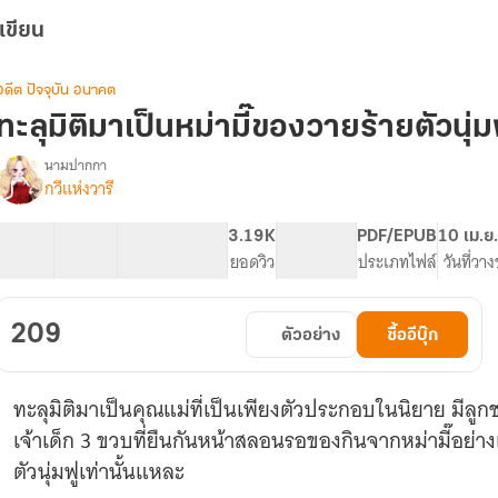
เขียน
อดีต ปัจจุบัน อนาคต
ทะลุมิติมาเป็นหม่ามี๊ของวายร้ายตัวนุ่ม
นามปากกา
กวีแห่งวารี
รื่อง
ทะลุ
มิติ
44 ตอน
86.41K
407
3.19K
PG ทั่วไป
PDF/EPUB
10 เม.ย
มา
สารบัญ
จำนวนคำ
จำนวนหน้า (A5)
ยอดวิว
ระดับเนื้อหา
ประเภทไฟล์
วันที่วา
เป็น
หม่า
ี๊
209
ตัวอย่าง
ซื้ออีบุ๊ก
ของ
วาย
ร้าย
ทะลุมิติมาเป็นคุณแม่ที่เป็นเพียงตัวประกอบในนิยาย มีล
ตัว
นุ่ม
เจ้าเด็ก 3 ขวบที่ยืนกันหน้าสลอนรอของกินจากหม่ามี๊อย่าง
ฟู
ตัวนุ่มฟูเท่านั้นแหละ