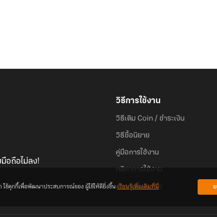
วิธีการใช้งาน
วิธีเติม Coin / ชำระเงิน
วิธีซื้อนิยาย
คู่มือการใช้งาน
มือถือไม่ลง!
กติกาการใช้งาน
้คุกกี้เพื่อพัฒนาประสบการณ์ของ ผู้ใช้ให้ดียิ่งขึ้น
เรียนรู้เพิ่มเติมที่นี่
ย
คำถามที่พบบ่อย