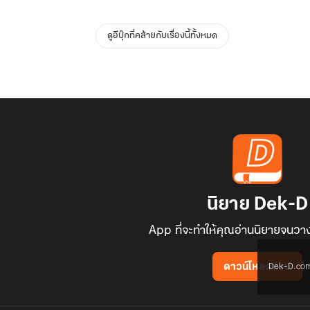
ดูอีบุ๊กที่คล้ายกับเรื่องนี้ทั้งหมด
นิยาย Dek-D
App ที่จะทำให้คุณอ่านนิยายจนวาง
Dek-D.com ใช
ดาวน์โหลดแอป