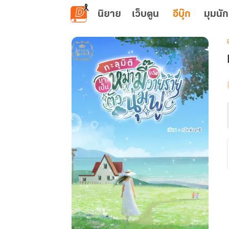
ข้ามไปยังเนื้อหาหลัก
นิยาย
เว็บตูน
อีบุ๊ก
มุมนัก
เ
ม